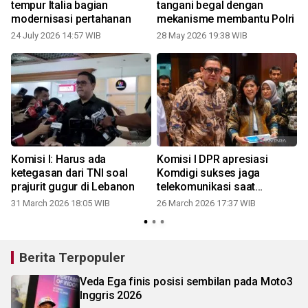
tempur Italia bagian
tangani begal dengan
modernisasi pertahanan
mekanisme membantu Polri
24 July 2026 14:57 WIB
28 May 2026 19:38 WIB
Komisi I: Harus ada
Komisi I DPR apresiasi
ketegasan dari TNI soal
Komdigi sukses jaga
prajurit gugur di Lebanon
telekomunikasi saat
Ramadhan-Lebaran
31 March 2026 18:05 WIB
26 March 2026 17:37 WIB
Berita Terpopuler
Veda Ega finis posisi sembilan pada Moto3
Inggris 2026