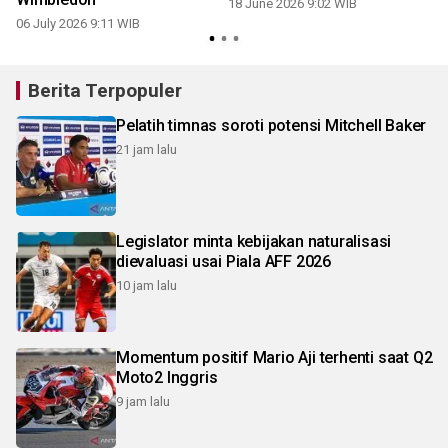
18 June 2026 9:02 WIB
06 July 2026 9:11 WIB
2
Berita Terpopuler
Pelatih timnas soroti potensi Mitchell Baker
21 jam lalu
Legislator minta kebijakan naturalisasi
dievaluasi usai Piala AFF 2026
10 jam lalu
Momentum positif Mario Aji terhenti saat Q2
Moto2 Inggris
9 jam lalu