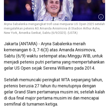
Aryna Sabalenka mengangkat trofi usai menjuarai US Open 2025 setelah
mengalahkan petenis AS Amanda Anisimova di Stadion Arthur Ashe,
New York, Amerika Serikat, Sabtu (6/9/2025). (USTA)
Jakarta (ANTARA) - Aryna Sabalenka meraih
kemenangan 6-3, 7-6(3) atas Amanda Anisimova,
Sabtu (6/9) waktu setempat atau Minggu WIB, untuk
menjadi petenis putri pertama yang mempertahankan
gelar US Open sejak Serena Williams pada 2014.
Setelah memuncaki peringkat WTA sepanjang tahun,
petenis berusia 27 tahun itu menutupnya dengan
gelar Grand Slam pertamanya musim ini, setelah kalah
di dua final
major
pertama musim ini dan mencapai
semifinal di turnamen ketiga.