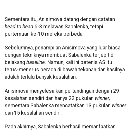
Sementara itu, Anisimova datang dengan catatan
head to head
6-3 melawan Sabalenka, tetapi
pertemuan ke-10 mereka berbeda.
Sebelumnya, penampilan Anisimova yang luar biasa
dengan tekniknya membuat Sabalenka terjepit di
belakang
baseline.
Namun, kali ini petenis AS itu
terus-menerus berada di bawah tekanan dan hasilnya
adalah terlalu banyak kesalahan.
Anisimova menyelesaikan pertandingan dengan 29
kesalahan sendiri dan hanya 22 pukulan
winner,
sementara Sabalenka mencatatkan 13 pukulan
winner
dan 15 kesalahan sendiri.
Pada akhirnya, Sabalenka berhasil memanfaatkan