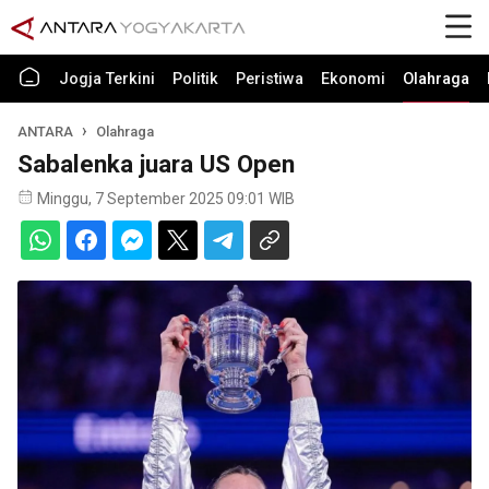
Jogja Terkini
Politik
Peristiwa
Ekonomi
Olahraga
ANTARA
Olahraga
Sabalenka juara US Open
Minggu, 7 September 2025 09:01 WIB