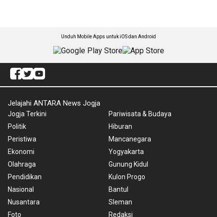
Unduh Mobile Apps untuk iOS dan Android
Jelajahi ANTARA News Jogja
Jogja Terkini
Pariwisata & Budaya
Politik
Hiburan
Peristiwa
Mancanegara
Ekonomi
Yogyakarta
Olahraga
Gunung Kidul
Pendidikan
Kulon Progo
Nasional
Bantul
Nusantara
Sleman
Foto
Redaksi