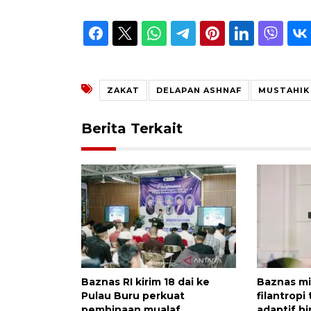
ZAKAT
DELAPAN ASHNAF
MUSTAHIK
Berita Terkait
Baznas RI kirim 18 dai ke
Baznas m
Pulau Buru perkuat
filantropi
pembinaan mualaf
adaptif h