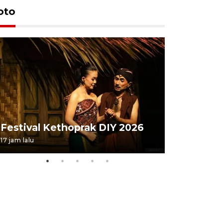
oto
Festival 
Festival Kethoprak DIY 2026
DIY
17 jam lalu
07 August 202