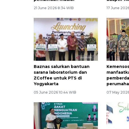
21 June 2026 8:34 WIB
17 June 202
Baznas salurkan bantuan
Kemensos
sarana laboratorium dan
manfaatka
ZCoffee untuk PTS di
pemberda
Yogyakarta
perumaha
05 June 2026 10:44 WIB
07 May 2026