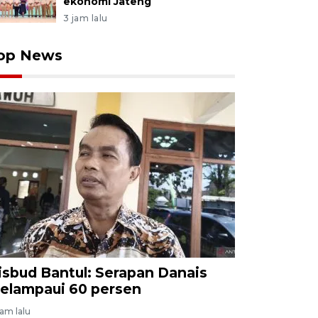
ekonomi Jateng
3 jam lalu
op News
isbud Bantul: Serapan Danais
elampaui 60 persen
jam lalu