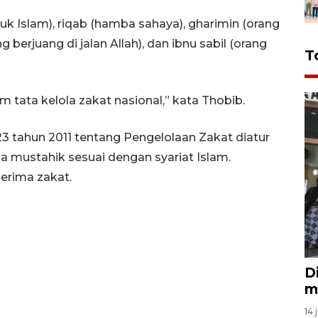
k Islam), riqab (hamba sahaya), gharimin (orang
ang berjuang di jalan Allah), dan ibnu sabil (orang
T
m tata kelola zakat nasional,” kata Thobib.
3 tahun 2011 tentang Pengelolaan Zakat diatur
a mustahik sesuai dengan syariat Islam.
erima zakat.
D
m
14 