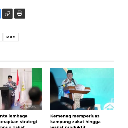
MBG
inta lembaga
Kemenag memperluas
 terapkan strategi
kampung zakat hingga
impun zakat
wakaf produktif