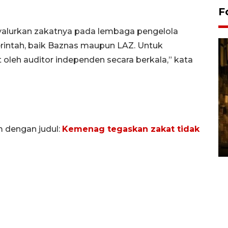
F
alurkan zakatnya pada lembaga pengelola
erintah, baik Baznas maupun LAZ. Untuk
t oleh auditor independen secara berkala,” kata
Pasokan hortikultura
m dengan judul:
Kemenag tegaskan zakat tidak
melimpah picu deflasi DIY
06 August 2026 11:37 WIB