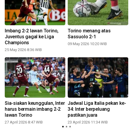
Imbang 2-2 lawan Torino,
Torino menang atas
Juventus gagal ke Liga
Sassuolo 2-1
Champions
09 May 2026 10:20 WIB
25 May 2026 8:36 WIB
1
Sia-siakan keunggulan, Inter
Jadwal Liga Italia pekan ke-
harus bermain imbang 2-2
34: Inter berpeluang
lawan Torino
pastikan juara
27 April 2026 8:47 WIB
23 April 2026 11:34 WIB