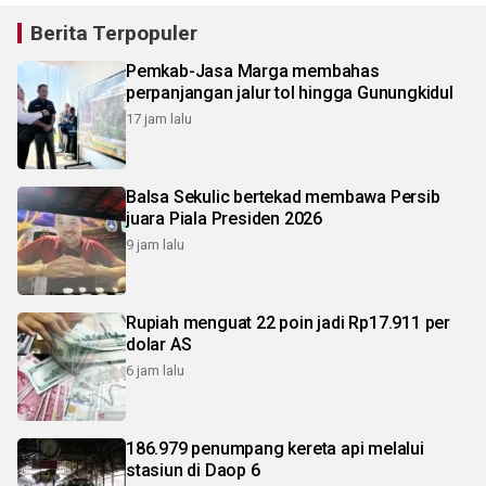
Berita Terpopuler
Pemkab-Jasa Marga membahas
perpanjangan jalur tol hingga Gunungkidul
17 jam lalu
Balsa Sekulic bertekad membawa Persib
juara Piala Presiden 2026
9 jam lalu
Rupiah menguat 22 poin jadi Rp17.911 per
dolar AS
6 jam lalu
186.979 penumpang kereta api melalui
stasiun di Daop 6