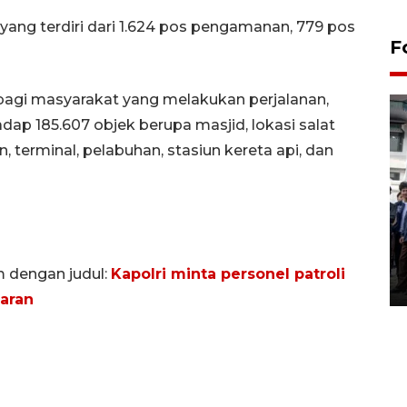
 yang terdiri dari 1.624 pos pengamanan, 779 pos
F
bagi masyarakat yang melakukan perjalanan,
ap 185.607 objek berupa masjid, lokasi salat
an, terminal, pelabuhan, stasiun kereta api, dan
BPJS Kesehatan Yogyakarta
perkuat sinergi dengan
ANTARA Biro DIY
m dengan judul:
Kapolri minta personel patroli
03 August 2026 17:24 WIB
aran