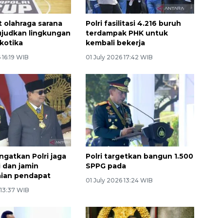
 olahraga sarana
Polri fasilitasi 4.216 buruh
ujudkan lingkungan
terdampak PHK untuk
rkotika
kembali bekerja
 16:19 WIB
01 July 2026 17:42 WIB
ngatkan Polri jaga
Polri targetkan bangun 1.500
 dan jamin
SPPG pada
ian pendapat
01 July 2026 13:24 WIB
 13:37 WIB