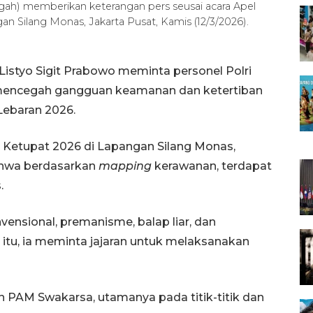
engah) memberikan keterangan pers seusai acara Apel
n Silang Monas, Jakarta Pusat, Kamis (12/3/2026).
 Listyo Sigit Prabowo meminta personel Polri
a mencegah gangguan keamanan dan ketertiban
ebaran 2026.
 Ketupat 2026 di Lapangan Silang Monas,
ahwa berdasarkan
mapping
kerawanan, terdapat
.
vensional, premanisme, balap liar, dan
 itu, ia meminta jajaran untuk melaksanakan
n PAM Swakarsa, utamanya pada titik-titik dan