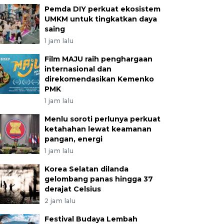
Pemda DIY perkuat ekosistem
UMKM untuk tingkatkan daya
saing
1 jam lalu
Film MAJU raih penghargaan
internasional dan
direkomendasikan Kemenko
PMK
1 jam lalu
Menlu soroti perlunya perkuat
ketahahan lewat keamanan
pangan, energi
1 jam lalu
Korea Selatan dilanda
gelombang panas hingga 37
derajat Celsius
2 jam lalu
Festival Budaya Lembah