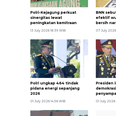
Polri-Kejagung perkuat
BNN sebut
sinergitas lewat
efektif w
peningkatan kemitraan
bersih na
13 July 2026 18:39 WIB
07 July 2026
Polri ungkap 464 tindak
Presiden i
pidana energi sepanjang
demokrasi
2026
penyampa
01 July 2026 14:56 WIB
01 July 2026