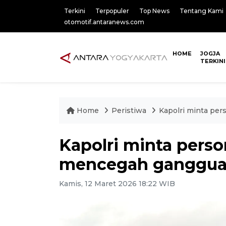
Terkini
Terpopuler
Top News
Tentang Kami
otomotif.antaranews.com
HOME
JOGJA
TERKINI
Home
Peristiwa
Kapolri minta per
Kapolri minta person
mencegah ganggua
Kamis, 12 Maret 2026 18:22 WIB