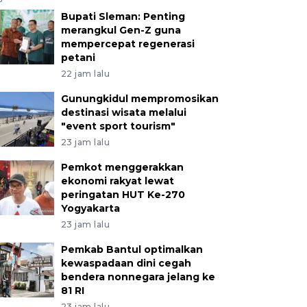
Bupati Sleman: Penting
merangkul Gen-Z guna
mempercepat regenerasi
petani
22 jam lalu
Gunungkidul mempromosikan
destinasi wisata melalui
"event sport tourism"
23 jam lalu
Pemkot menggerakkan
ekonomi rakyat lewat
peringatan HUT Ke-270
Yogyakarta
23 jam lalu
Pemkab Bantul optimalkan
kewaspadaan dini cegah
bendera nonnegara jelang ke
81 RI
23 jam lalu