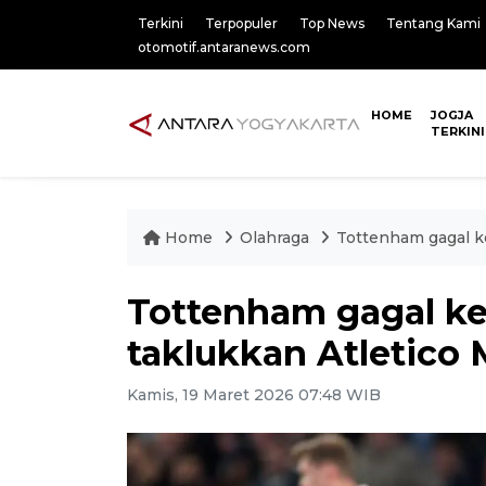
Terkini
Terpopuler
Top News
Tentang Kami
otomotif.antaranews.com
HOME
JOGJA
TERKINI
Home
Olahraga
Tottenham gagal ke
Tottenham gagal ke
taklukkan Atletico 
Kamis, 19 Maret 2026 07:48 WIB