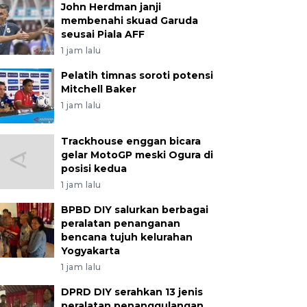
John Herdman janji
membenahi skuad Garuda
seusai Piala AFF
1 jam lalu
Pelatih timnas soroti potensi
Mitchell Baker
1 jam lalu
Trackhouse enggan bicara
gelar MotoGP meski Ogura di
posisi kedua
1 jam lalu
BPBD DIY salurkan berbagai
peralatan penanganan
bencana tujuh kelurahan
Yogyakarta
1 jam lalu
DPRD DIY serahkan 13 jenis
peralatan penanggulangan