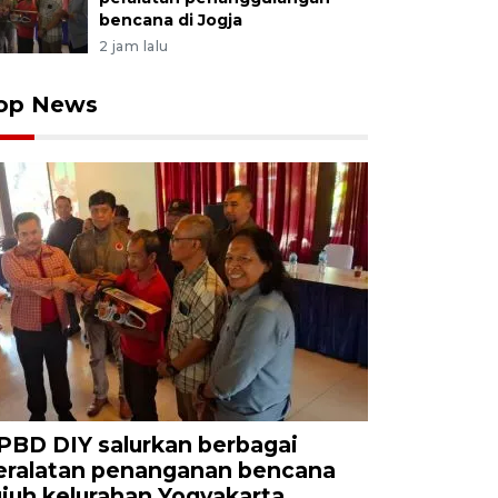
bencana di Jogja
2 jam lalu
op News
PBD DIY salurkan berbagai
eralatan penanganan bencana
ujuh kelurahan Yogyakarta