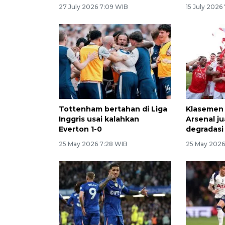
27 July 2026 7:09 WIB
15 July 2026
Tottenham bertahan di Liga
Klasemen a
Inggris usai kalahkan
Arsenal j
Everton 1-0
degradasi
25 May 2026 7:28 WIB
25 May 2026