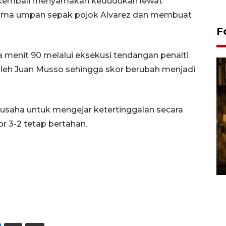
u kembali menyamakan kedudukan lewat
rima umpan sepak pojok Alvarez dan membuat
F
 menit 90 melalui eksekusi tendangan penalti
oleh Juan Musso sehingga skor berubah menjadi
usaha untuk mengejar ketertinggalan secara
or 3-2 tetap bertahan.
Pasokan hortikultura
melimpah picu deflasi DIY
06 August 2026 11:37 WIB