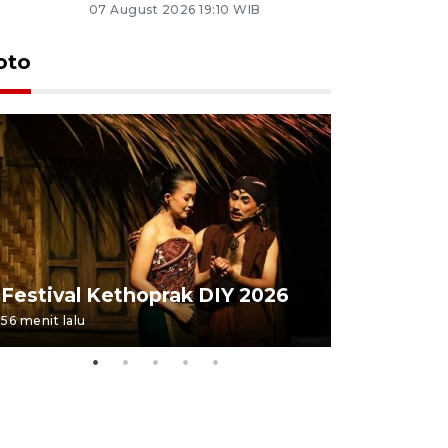
07 August 2026 19:10 WIB
oto
Festival 
Festival Kethoprak DIY 2026
DIY
56 menit lalu
23 jam lalu