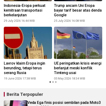
Indonesia-Eropa perkuat
Trump ancam Uni Eropa
M
kemitraan transportasi
bayar tarif besar atas denda
berkelanjutan
Google
29 July 2026 16:44 WIB
25 July 2026 16:08 WIB
Lavrov klaim Eropa ingin
UE peringatkan krisis energi
berunding, tetapi terus
berlanjut meski konflik
serang Rusia
Timteng usai
19 June 2026 17:38 WIB
05 May 2026 18:34 WIB
Berita Terpopuler
Veda Ega finis posisi sembilan pada Moto3