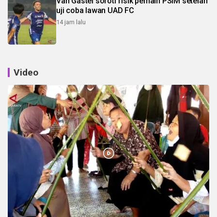
Van Gastel soroti fisik pemain PSIM setelah
uji coba lawan UAD FC
14 jam lalu
Video