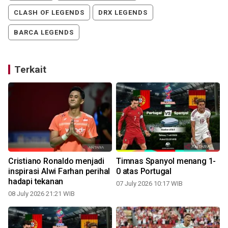
CLASH OF LEGENDS
DRX LEGENDS
BARCA LEGENDS
Terkait
Cristiano Ronaldo menjadi
Timnas Spanyol menang 1-
inspirasi Alwi Farhan perihal
0 atas Portugal
hadapi tekanan
07 July 2026 10:17 WIB
08 July 2026 21:21 WIB
0