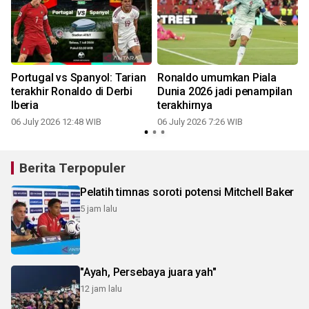
Portugal vs Spanyol: Tarian
Ronaldo umumkan Piala
terakhir Ronaldo di Derbi
Dunia 2026 jadi penampilan
Iberia
terakhirnya
06 July 2026 12:48 WIB
06 July 2026 7:26 WIB
0
Berita Terpopuler
Pelatih timnas soroti potensi Mitchell Baker
5 jam lalu
"Ayah, Persebaya juara yah"
12 jam lalu