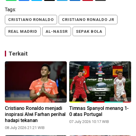
Tags:
CRISTIANO RONALDO
CRISTIANO RONALDO JR
REAL MADRID
AL-NASSR
SEPAK BOLA
Terkait
Cristiano Ronaldo menjadi
Timnas Spanyol menang 1-
inspirasi Alwi Farhan perihal
0 atas Portugal
hadapi tekanan
07 July 2026 10:17 WIB
08 July 2026 21:21 WIB
0