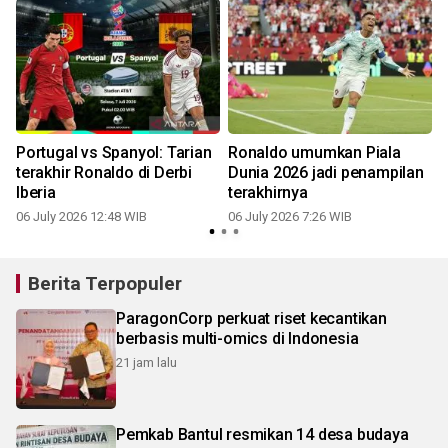
Portugal vs Spanyol: Tarian
Ronaldo umumkan Piala
terakhir Ronaldo di Derbi
Dunia 2026 jadi penampilan
Iberia
terakhirnya
06 July 2026 12:48 WIB
06 July 2026 7:26 WIB
0
Berita Terpopuler
ParagonCorp perkuat riset kecantikan
berbasis multi-omics di Indonesia
21 jam lalu
Pemkab Bantul resmikan 14 desa budaya