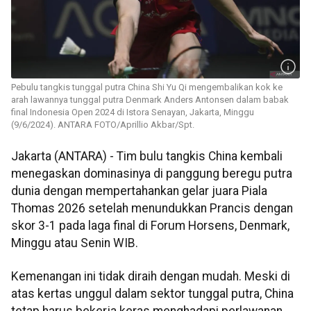
Pebulu tangkis tunggal putra China Shi Yu Qi mengembalikan kok ke
arah lawannya tunggal putra Denmark Anders Antonsen dalam babak
final Indonesia Open 2024 di Istora Senayan, Jakarta, Minggu
(9/6/2024). ANTARA FOTO/Aprillio Akbar/Spt.
Jakarta (ANTARA) - Tim bulu tangkis China kembali
menegaskan dominasinya di panggung beregu putra
dunia dengan mempertahankan gelar juara Piala
Thomas 2026 setelah menundukkan Prancis dengan
skor 3-1 pada laga final di Forum Horsens, Denmark,
Minggu atau Senin WIB.
Kemenangan ini tidak diraih dengan mudah. Meski di
atas kertas unggul dalam sektor tunggal putra, China
tetap harus bekerja keras menghadapi perlawanan