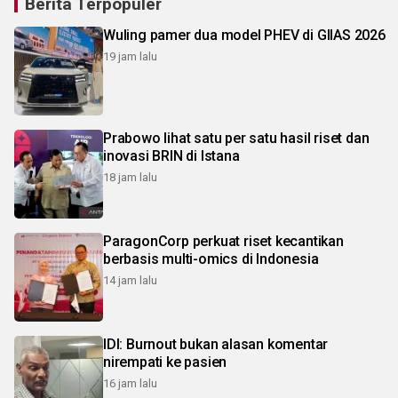
Berita Terpopuler
Wuling pamer dua model PHEV di GIIAS 2026
19 jam lalu
Prabowo lihat satu per satu hasil riset dan
inovasi BRIN di Istana
18 jam lalu
ParagonCorp perkuat riset kecantikan
berbasis multi-omics di Indonesia
14 jam lalu
IDI: Burnout bukan alasan komentar
nirempati ke pasien
16 jam lalu