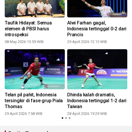
Taufik Hidayat: Semua
Alwi Farhan gagal,
elemen di PBSI harus
Indonesia tertinggal 0-2 dari
introspeksi
Prancis
08 May 2026 13:59 WIB
29 April 2026 12:15 WIB
2
Telan pil pahit, Indonesia
Dhinda kalah dramatis,
tersingkir di fase grup Piala
Indonesia tertinggal 1-2 dari
Thomas
Taiwan
2
29 April 2026 7:58 WIB
28 April 2026 19:29 WIB