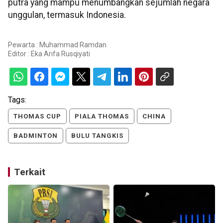
putra yang mampu menumbangkan sejumlah negara
unggulan, termasuk Indonesia.
Pewarta : Muhammad Ramdan
Editor :
Eka Arifa Rusqiyati
Tags:
THOMAS CUP
PIALA THOMAS
CHINA
BADMINTON
BULU TANGKIS
Terkait