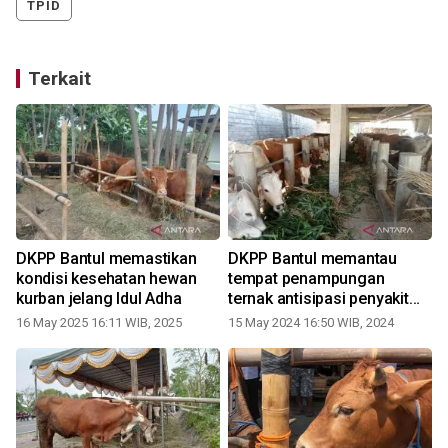
TPID
Terkait
DKPP Bantul memastikan
DKPP Bantul memantau
kondisi kesehatan hewan
tempat penampungan
kurban jelang Idul Adha
ternak antisipasi penyakit
hewan
16 May 2025 16:11 WIB, 2025
15 May 2024 16:50 WIB, 2024