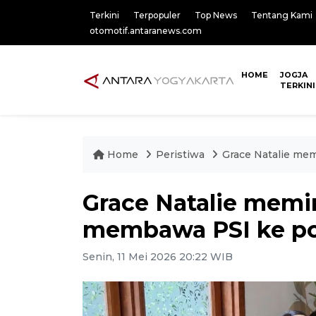
Terkini
Terpopuler
Top News
Tentang Kami
otomotif.antaranews.com
HOME
JOGJA
TERKINI
Home
Peristiwa
Grace Natalie me
Grace Natalie memi
membawa PSI ke po
Senin, 11 Mei 2026 20:22 WIB