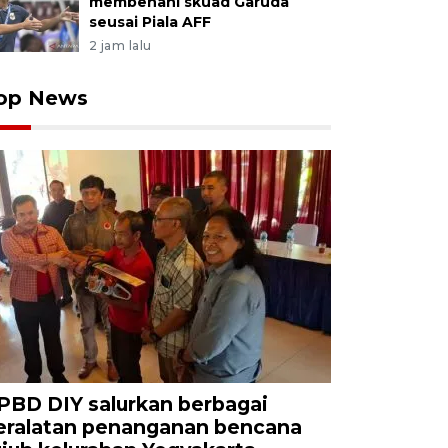
membenahi skuad Garuda
seusai Piala AFF
2 jam lalu
op News
PBD DIY salurkan berbagai
eralatan penanganan bencana