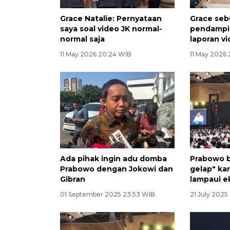
Grace Natalie: Pernyataan
Grace seb
saya soal video JK normal-
pendampin
normal saja
laporan v
11 May 2026 20:24 WIB
11 May 2026 
Ada pihak ingin adu domba
Prabowo b
Prabowo dengan Jokowi dan
gelap" ka
Gibran
lampaui e
01 September 2025 23:53 WIB
21 July 2025