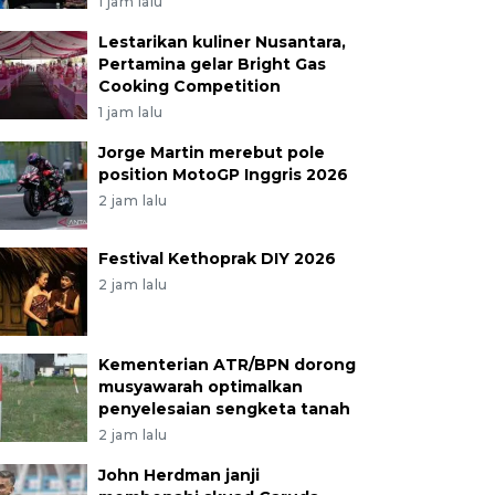
1 jam lalu
Lestarikan kuliner Nusantara,
Pertamina gelar Bright Gas
Cooking Competition
1 jam lalu
Jorge Martin merebut pole
position MotoGP Inggris 2026
2 jam lalu
Festival Kethoprak DIY 2026
2 jam lalu
Kementerian ATR/BPN dorong
musyawarah optimalkan
penyelesaian sengketa tanah
2 jam lalu
John Herdman janji