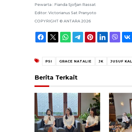
Pewarta :
Fianda Sjofjan Rassat
Editor:
Victorianus Sat Pranyoto
COPYRIGHT ©
ANTARA
2026
PSI
GRACE NATALIE
JK
JUSUF KA
Berita Terkait