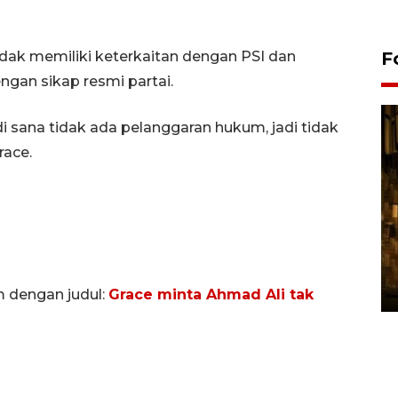
dak memiliki keterkaitan dengan PSI dan
F
gan sikap resmi partai.
di sana tidak ada pelanggaran hukum, jadi tidak
race.
Pasokan hortikultura
melimpah picu deflasi DIY
06 August 2026 11:37 WIB
m dengan judul:
Grace minta Ahmad Ali tak