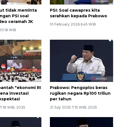
ut tidak meminta
PSI: Soal cawapres kita
gan PSI soal
serahkan kepada Prabowo
ideo ceramah JK
10 February 2026 6:45 WIB
20:18 WIB
antah "ekonomi RI
Prabowo: Pengoplos beras
rena investasi
rugikan negara Rp100 triliun
kspektasi
per tahun
 7:18 WIB, 2025
21 July 2025 7:15 WIB, 2025