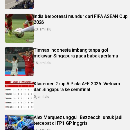
India berpotensi mundur dari FIFA ASEAN Cup
2026
20 jam lalu
Timnas Indonesia imbang tanpa gol
melawan Singapura pada babak pertama
16 jam lalu
Klasemen Grup A Piala AFF 2026: Vietnam
dan Singapura ke semifinal
5 jam lalu
Alex Marquez ungguli Bezzecchi untuk jadi
tercepat di FP1 GP Inggris