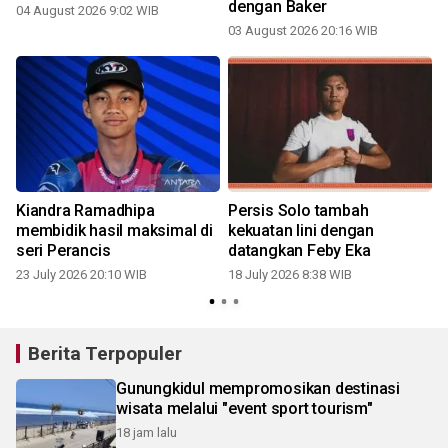
dengan Baker
04 August 2026 9:02 WIB
03 August 2026 20:16 WIB
1
Kiandra Ramadhipa
Persis Solo tambah
membidik hasil maksimal di
kekuatan lini dengan
seri Perancis
datangkan Feby Eka
23 July 2026 20:10 WIB
18 July 2026 8:38 WIB
1
Berita Terpopuler
Gunungkidul mempromosikan destinasi
wisata melalui "event sport tourism"
18 jam lalu