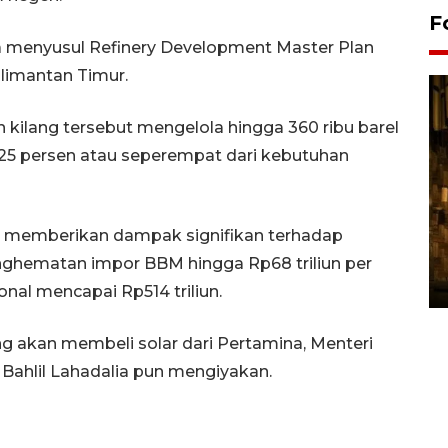
F
a menyusul Refinery Development Master Plan
alimantan Timur.
ilang tersebut mengelola hingga 360 ribu barel
2–25 persen atau seperempat dari kebutuhan
Pasokan hortikultura
 memberikan dampak signifikan terhadap
melimpah picu deflasi DIY
nghematan impor BBM hingga Rp68 triliun per
06 August 2026 11:37 WIB
nal mencapai Rp514 triliun.
g akan membeli solar dari Pertamina, Menteri
Bahlil Lahadalia pun mengiyakan.