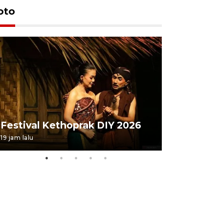
oto
Festival 
Festival Kethoprak DIY 2026
DIY
19 jam lalu
07 August 202