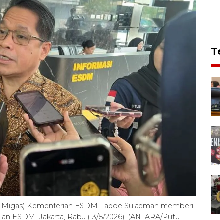
T
jen Migas) Kementerian ESDM Laode Sulaeman memberi
ian ESDM, Jakarta, Rabu (13/5/2026). (ANTARA/Putu