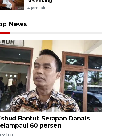
seseorang
4 jam lalu
op News
isbud Bantul: Serapan Danais
elampaui 60 persen
jam lalu