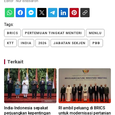
Editor :
Nur Istibsaroh
Tags:
BRICS
PERTEMUAN TINGKAT MENTERI
MENLU
KTT
INDIA
2026
JABATAN SEKJEN
PBB
Terkait
I
India-Indonesia sepakat
RI ambil peluang di BRICS
perjuangkan kepentingan
untuk modernisasi pertanian