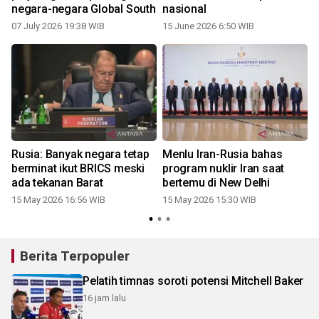
negara-negara Global South
nasional
07 July 2026 19:38 WIB
15 June 2026 6:50 WIB
0
Rusia: Banyak negara tetap
Menlu Iran-Rusia bahas
S
berminat ikut BRICS meski
program nuklir Iran saat
ada tekanan Barat
bertemu di New Delhi
15 May 2026 16:56 WIB
15 May 2026 15:30 WIB
0
Berita Terpopuler
Pelatih timnas soroti potensi Mitchell Baker
16 jam lalu