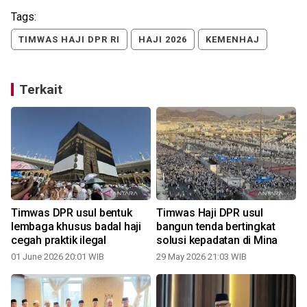
Tags:
TIMWAS HAJI DPR RI
HAJI 2026
KEMENHAJ
Terkait
Timwas DPR usul bentuk
Timwas Haji DPR usul
6
lembaga khusus badal haji
bangun tenda bertingkat
cegah praktik ilegal
solusi kepadatan di Mina
01 June 2026 20:01 WIB
29 May 2026 21:03 WIB
0