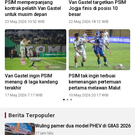
PSIM memperpanjang
Van Gastel targetkan PSIM
t
kontrak pelatih Van Gastel
Jogja finis di posisi 10
g
untuk musim depan
besar
1
23 May 2026 10:52 WIB
22 May 2026 18:12 WIB
e
Van Gastel ingin PSIM
PSIM tak ingin terbuai
menang di laga kandang
kemenangan pertemuan
0
terakhir
pertama melawan Malut
17 May 2026 7:17 WIB
10 May 2026 20:17 WIB
Berita Terpopuler
Wuling pamer dua model PHEV di GIIAS 2026
17 jam lalu