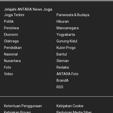
Jelajahi ANTARA News Jogja
Jogja Terkini
Pariwisata & Budaya
Politik
Hiburan
Peristiwa
Mancanegara
Ekonomi
Yogyakarta
Olahraga
Gunung Kidul
Pendidikan
Kulon Progo
Nasional
Bantul
Nusantara
Sleman
Foto
Redaksi
Video
ANTARA Foto
BrandA
RSS
Ketentuan Penggunaan
Kebijakan Cookie
Kebijakan Privasi
Pedoman Media Siber