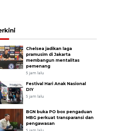
erkini
Chelsea jadikan laga
pramusim di Jakarta
membangun mentalitas
pemenang
5 jam lalu
Festival Hari Anak Nasional
DIY
5 jam lalu
BGN buka PO box pengaduan
MBG perkuat transparansi dan
pengawasan
5 jam lalu