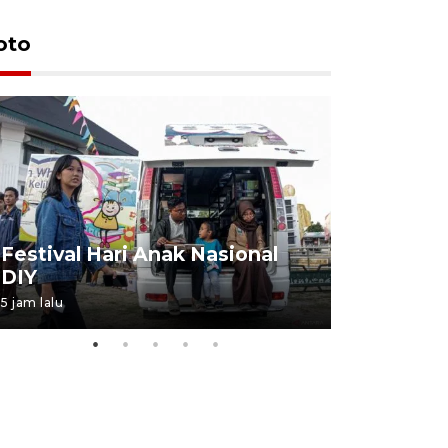
oto
Job Fair 
Festival Hari Anak Nasional
targetkan
DIY
kerja
5 jam lalu
06 August 20