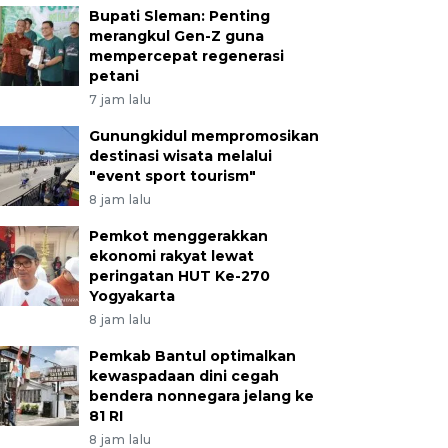
Bupati Sleman: Penting
merangkul Gen-Z guna
mempercepat regenerasi
petani
7 jam lalu
Gunungkidul mempromosikan
destinasi wisata melalui
"event sport tourism"
8 jam lalu
Pemkot menggerakkan
ekonomi rakyat lewat
peringatan HUT Ke-270
Yogyakarta
8 jam lalu
Pemkab Bantul optimalkan
kewaspadaan dini cegah
bendera nonnegara jelang ke
81 RI
8 jam lalu