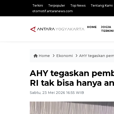
Terkini
Terpopuler
Top News
Tentang Kami
otomotif.antaranews.com
HOME
JOGJA
TERKINI
Home
Ekonomi
AHY tegaskan pemb
AHY tegaskan pemb
RI tak bisa hanya an
Sabtu, 23 Mei 2026 16:55 WIB