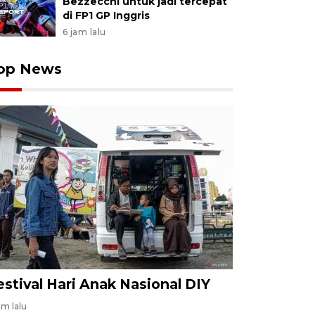
Bezzecchi untuk jadi tercepat
di FP1 GP Inggris
6 jam lalu
op News
estival Hari Anak Nasional DIY
am lalu