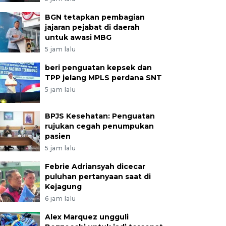
BGN tetapkan pembagian
jajaran pejabat di daerah
untuk awasi MBG
5 jam lalu
beri penguatan kepsek dan
TPP jelang MPLS perdana SNT
5 jam lalu
BPJS Kesehatan: Penguatan
rujukan cegah penumpukan
pasien
5 jam lalu
Febrie Adriansyah dicecar
puluhan pertanyaan saat di
Kejagung
6 jam lalu
Alex Marquez ungguli