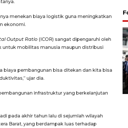
atanya.
F
gnya menekan biaya logistik guna meningkatkan
n ekonomi.
tal Output Ratio
(ICOR) sangat dipengaruhi oleh
ik untuk mobilitas manusia maupun distribusi
BPJS Kesehatan Yogyakarta
ka biaya pembangunan bisa ditekan dan kita bisa
perkuat sinergi dengan
ktivitas,” ujar dia.
ANTARA Biro DIY
03 August 2026 17:24 WIB
 pembangunan infrastruktur yang berkelanjutan
di pada akhir tahun lalu di sejumlah wilayah
tera Barat, yang berdampak luas terhadap