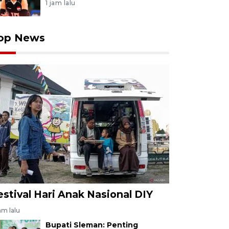
1 jam lalu
op News
estival Hari Anak Nasional DIY
jam lalu
Bupati Sleman: Penting