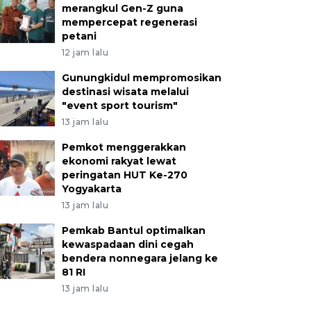
merangkul Gen-Z guna
mempercepat regenerasi
petani
12 jam lalu
Gunungkidul mempromosikan
destinasi wisata melalui
"event sport tourism"
13 jam lalu
Pemkot menggerakkan
ekonomi rakyat lewat
peringatan HUT Ke-270
Yogyakarta
13 jam lalu
Pemkab Bantul optimalkan
kewaspadaan dini cegah
bendera nonnegara jelang ke
81 RI
13 jam lalu