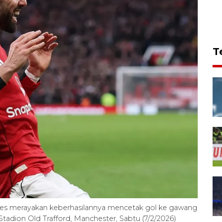
T
es merayakan keberhasilannya mencetak gol ke gawang
tadion Old Trafford, Manchester, Sabtu (7/2/2026)