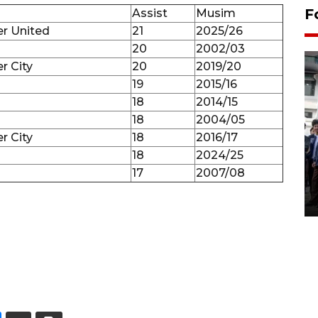
F
Assist
Musim
r United
21
2025/26
20
2002/03
r City
20
2019/20
19
2015/16
18
2014/15
18
2004/05
r City
18
2016/17
BPJS Kesehatan Yogyakarta
18
2024/25
perkuat sinergi dengan
17
2007/08
ANTARA Biro DIY
03 August 2026 17:24 WIB