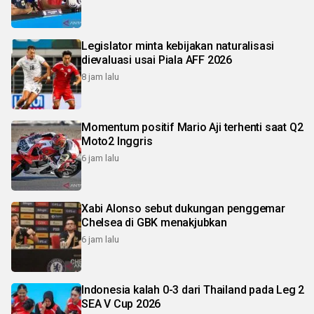
Legislator minta kebijakan naturalisasi
dievaluasi usai Piala AFF 2026
8 jam lalu
Momentum positif Mario Aji terhenti saat Q2
Moto2 Inggris
6 jam lalu
Xabi Alonso sebut dukungan penggemar
Chelsea di GBK menakjubkan
6 jam lalu
Indonesia kalah 0-3 dari Thailand pada Leg 2
SEA V Cup 2026