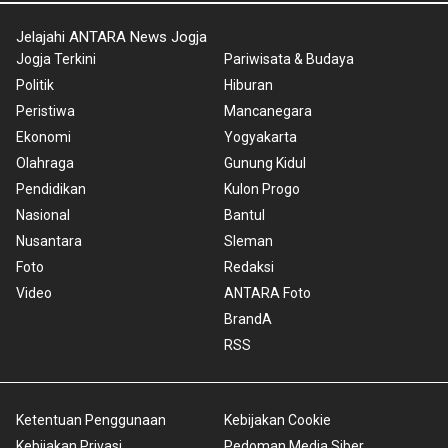
Jelajahi ANTARA News Jogja
Jogja Terkini
Pariwisata & Budaya
Politik
Hiburan
Peristiwa
Mancanegara
Ekonomi
Yogyakarta
Olahraga
Gunung Kidul
Pendidikan
Kulon Progo
Nasional
Bantul
Nusantara
Sleman
Foto
Redaksi
Video
ANTARA Foto
BrandA
RSS
Ketentuan Penggunaan
Kebijakan Cookie
Kebijakan Privasi
Pedoman Media Siber