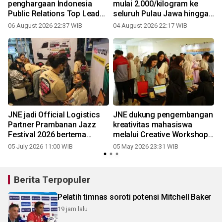
penghargaan Indonesia
mulai 2.000/kilogram ke
Public Relations Top Leader
seluruh Pulau Jawa hingga
2026
September
06 August 2026 22:37 WIB
04 August 2026 22:17 WIB
2
JNE jadi Official Logistics
JNE dukung pengembangan
Partner Prambanan Jazz
kreativitas mahasiswa
Festival 2026 bertema
melalui Creative Workshop
"Celebrate the Joy"
"Think Creative" di UII
05 July 2026 11:00 WIB
05 May 2026 23:31 WIB
Yogyakarta
Berita Terpopuler
Pelatih timnas soroti potensi Mitchell Baker
19 jam lalu