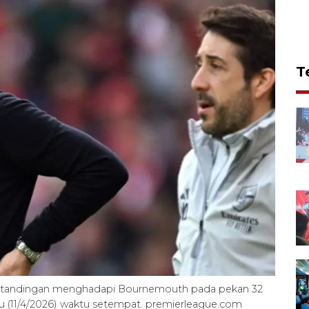
T
a pertandingan menghadapi Bournemouth pada pekan 32
tu (11/4/2026) waktu setempat. premierleague.com