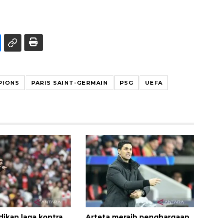
PIONS
PARIS SAINT-GERMAIN
PSG
UEFA
dikan laga kontra
Arteta meraih penghargaan