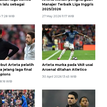
 lalu sebagai
Manajer Terbaik Liga Inggris
2025/2026
 7:28 WIB
27 May 2026 11:17 WIB
ebut Arteta pelatih
Arteta murka pada VAR usai
a jelang laga final
Arsenal ditahan Atletico
mpions
30 April 2026 13:45 WIB
8:16 WIB