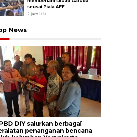
membenahi skuad Garuda
seusai Piala AFF
2 jam lalu
op News
PBD DIY salurkan berbagai
eralatan penanganan bencana