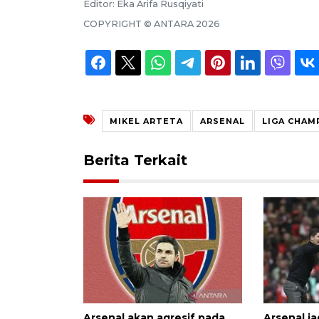
Editor:
Eka Arifa Rusqiyati
COPYRIGHT ©
ANTARA
2026
MIKEL ARTETA
ARSENAL
LIGA CHAM
Berita Terkait
Arsenal akan agresif pada
Arsenal ja