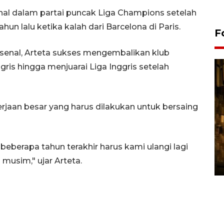
enal dalam partai puncak Liga Champions setelah
un lalu ketika kalah dari Barcelona di Paris.
F
senal, Arteta sukses mengembalikan klub
ris hingga menjuarai Liga Inggris setelah
erjaan besar yang harus dilakukan untuk bersaing
Pasokan hortikultura
berapa tahun terakhir harus kami ulangi lagi
melimpah picu deflasi DIY
musim," ujar Arteta.
06 August 2026 11:37 WIB