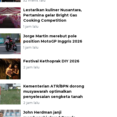
52 menit lalu
Lestarikan kuliner Nusantara,
Pertamina gelar Bright Gas
Cooking Competition
1 jam lalu
Jorge Martin merebut pole
position MotoGP Inggris 2026
1 jam lalu
Festival Kethoprak DIY 2026
2 jam lalu
Kementerian ATR/BPN dorong
musyawarah optimalkan
penyelesaian sengketa tanah
2 jam lalu
John Herdman janji