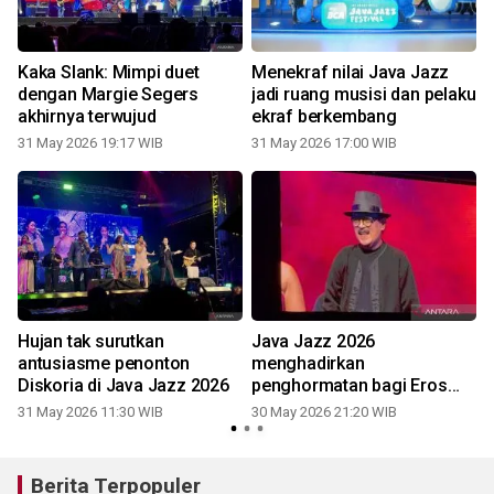
Kaka Slank: Mimpi duet
Menekraf nilai Java Jazz
dengan Margie Segers
jadi ruang musisi dan pelaku
akhirnya terwujud
ekraf berkembang
31 May 2026 19:17 WIB
31 May 2026 17:00 WIB
a
Hujan tak surutkan
Java Jazz 2026
n
antusiasme penonton
menghadirkan
Diskoria di Java Jazz 2026
penghormatan bagi Eros
Djarot
31 May 2026 11:30 WIB
30 May 2026 21:20 WIB
Berita Terpopuler