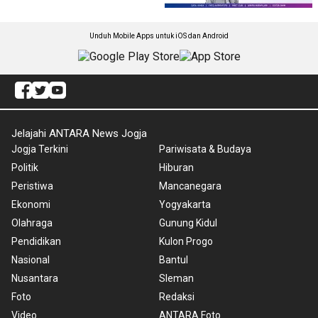
Unduh Mobile Apps untuk iOS dan Android
Jelajahi ANTARA News Jogja
Jogja Terkini
Pariwisata & Budaya
Politik
Hiburan
Peristiwa
Mancanegara
Ekonomi
Yogyakarta
Olahraga
Gunung Kidul
Pendidikan
Kulon Progo
Nasional
Bantul
Nusantara
Sleman
Foto
Redaksi
Video
ANTARA Foto