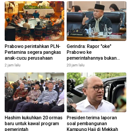
Prabowo perintahkan PLN-
Gerindra: Rapor "oke"
Pertamina segera pangkas
Prabowo ke
anak-cucu perusahaan
pemerintahannya bukan
klaim sepihak
2 jam lalu
20 jam lalu
Hashim kukuhkan 20 ormas
Presiden terima laporan
baru untuk kawal program
soal pembangunan
pemerintah
Kampung Haji di Mekkah