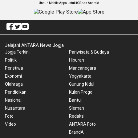
Unduh Mobile Apps untuk iOS dan Android
Jelajahi ANTARA News Jogja
Jogja Terkini
Pariwisata & Budaya
Politik
Hiburan
Peristiwa
Mancanegara
Ekonomi
Yogyakarta
Olahraga
Gunung Kidul
Pendidikan
Kulon Progo
Nasional
Bantul
Nusantara
Sleman
Foto
Redaksi
Video
ANTARA Foto
BrandA