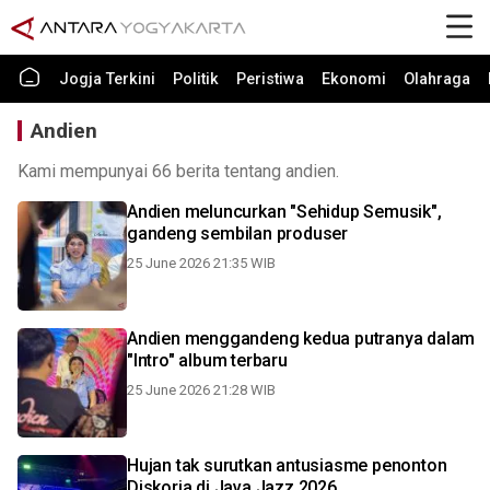
Jogja Terkini
Politik
Peristiwa
Ekonomi
Olahraga
Andien
Kami mempunyai 66 berita tentang andien.
Andien meluncurkan "Sehidup Semusik",
gandeng sembilan produser
25 June 2026 21:35 WIB
Andien menggandeng kedua putranya dalam
"Intro" album terbaru
25 June 2026 21:28 WIB
Hujan tak surutkan antusiasme penonton
Diskoria di Java Jazz 2026