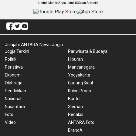
Unduh Mobile Apps untuk iOS dan Android
Jelajahi ANTARA News Jogja
Jogja Terkini
Pariwisata & Budaya
Politik
Hiburan
Peristiwa
Mancanegara
Ekonomi
Yogyakarta
Olahraga
Gunung Kidul
Pendidikan
Kulon Progo
Nasional
Bantul
Nusantara
Sleman
Foto
Redaksi
Video
ANTARA Foto
BrandA