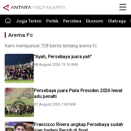
Jogja Terkini
Politik
Peristiwa
Ekonomi
Olahraga
Arema Fc
Kami mempunyai 728 berita tentang arema fc.
"Ayah, Persebaya juara yah"
08 August 2026 13:16 WIB
Persebaya juara Piala Presiden 2026 lewat
adu penalti
07 August 2026 7:09 WIB
Francisco Rivera ungkap Persebaya sudah
siap hadapi Persib di final