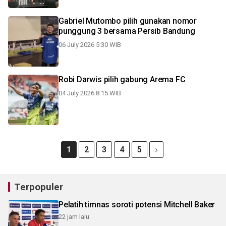
Gabriel Mutombo pilih gunakan nomor
punggung 3 bersama Persib Bandung
06 July 2026 5:30 WIB
Robi Darwis pilih gabung Arema FC
04 July 2026 8:15 WIB
1
2
3
4
5
Terpopuler
Pelatih timnas soroti potensi Mitchell Baker
22 jam lalu