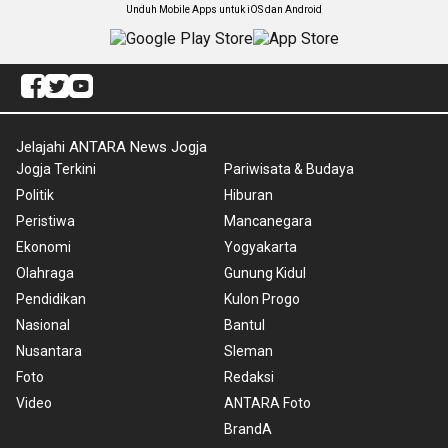
Unduh Mobile Apps untuk iOS dan Android
Jelajahi ANTARA News Jogja
Jogja Terkini
Pariwisata & Budaya
Politik
Hiburan
Peristiwa
Mancanegara
Ekonomi
Yogyakarta
Olahraga
Gunung Kidul
Pendidikan
Kulon Progo
Nasional
Bantul
Nusantara
Sleman
Foto
Redaksi
Video
ANTARA Foto
BrandA