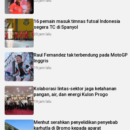
20 jam lalu
16 pemain masuk timnas futsal Indonesia
segera TC di Spanyol
20 jam lalu
Raul Fernandez tak terbendung pada MotoGP
Inggris
19 jam lalu
Kolaborasi lintas-sektor jaga ketahanan
pangan, air, dan energi Kulon Progo
19 jam lalu
Menhut serahkan penyelidikan penyebab
karhutla di Bromo kepada aparat