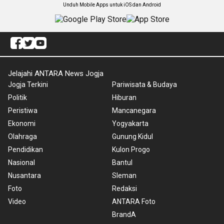
Unduh Mobile Apps untuk iOS dan Android
Jelajahi ANTARA News Jogja
Jogja Terkini
Pariwisata & Budaya
Politik
Hiburan
Peristiwa
Mancanegara
Ekonomi
Yogyakarta
Olahraga
Gunung Kidul
Pendidikan
Kulon Progo
Nasional
Bantul
Nusantara
Sleman
Foto
Redaksi
Video
ANTARA Foto
BrandA