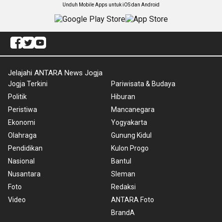
Unduh Mobile Apps untuk iOS dan Android
Jelajahi ANTARA News Jogja
Jogja Terkini
Pariwisata & Budaya
Politik
Hiburan
Peristiwa
Mancanegara
Ekonomi
Yogyakarta
Olahraga
Gunung Kidul
Pendidikan
Kulon Progo
Nasional
Bantul
Nusantara
Sleman
Foto
Redaksi
Video
ANTARA Foto
BrandA