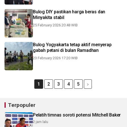
Bulog DIY pastikan harga beras dan
Minyakita stabil
25 February 2026 20:48 WIB
Bulog Yogyakarta tetap aktif menyerap
gabah petani di bulan Ramadhan
23 February 2026 17:20 WIB
1
2
3
4
5
Terpopuler
Pelatih timnas soroti potensi Mitchell Baker
2 jam lalu