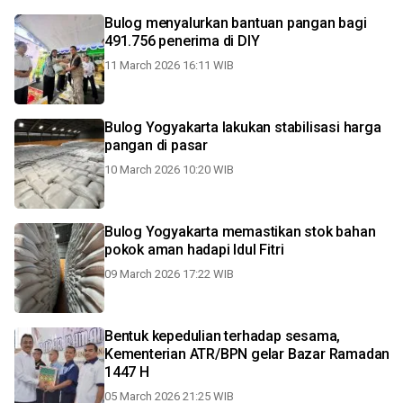
Bulog menyalurkan bantuan pangan bagi
491.756 penerima di DIY
11 March 2026 16:11 WIB
Bulog Yogyakarta lakukan stabilisasi harga
pangan di pasar
10 March 2026 10:20 WIB
Bulog Yogyakarta memastikan stok bahan
pokok aman hadapi Idul Fitri
09 March 2026 17:22 WIB
Bentuk kepedulian terhadap sesama,
Kementerian ATR/BPN gelar Bazar Ramadan
1447 H
05 March 2026 21:25 WIB