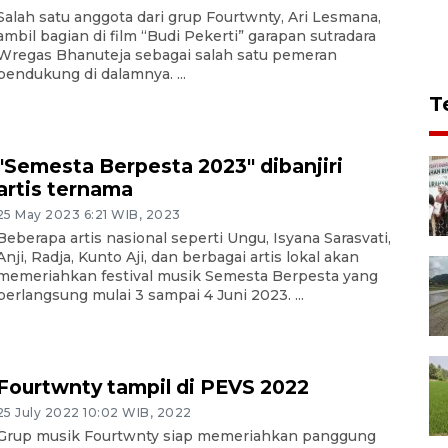
Salah satu anggota dari grup Fourtwnty, Ari Lesmana,
ambil bagian di film “Budi Pekerti” garapan sutradara
Wregas Bhanuteja sebagai salah satu pemeran
pendukung di dalamnya. ...
T
"Semesta Berpesta 2023" dibanjiri
artis ternama
25 May 2023 6:21 WIB, 2023
Beberapa artis nasional seperti Ungu, Isyana Sarasvati,
Anji, Radja, Kunto Aji, dan berbagai artis lokal akan
memeriahkan festival musik Semesta Berpesta yang
berlangsung mulai 3 sampai 4 Juni 2023. ...
Fourtwnty tampil di PEVS 2022
25 July 2022 10:02 WIB, 2022
Grup musik Fourtwnty siap memeriahkan panggung