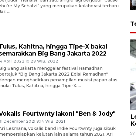
berjudul "Transisi" dan satu single lagi berjudul “Cause
You’re My Schatzi” yang merupakan kolaborasi terbaru
Jaz ...
T
Tulus, Kahitna, hingga Tipe-X bakal
semarakkan Big Bang Jakarta 2022
14 April 2022 10:28 WIB, 2022
Big Bang Jakarta menggelar festival Ramadhan
bertajuk "Big Bang Jakarta 2022 Edisi Ramadhan"
dengan menghadirkan penampilan musisi papan atas
mulai Tulus, Kahitna, hingga Tipe-X. ...
Vokalis Fourtwnty lakoni "Ben & Jody"
L
31 December 2021 8:14 WIB, 2021
K
Ari Lesmana, vokalis band indie Fourtwnty juga sibuk
57 
mempersiapkan kejutan lain selama tahun 2021. Ari