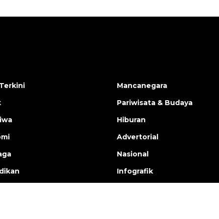
Terkini
Mancanegara
k
Pariwisata & Budaya
tiwa
Hiburan
omi
Advertorial
aga
Nasional
dikan
Infografik