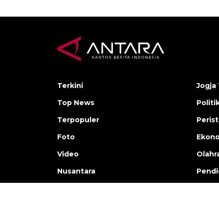
Terkini
Jogja 
Top News
Politi
Terpopuler
Peris
Foto
Ekon
Video
Olahr
Nusantara
Pendi
Copyright © ANTARA