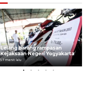
Lelang barang rampasan
Pasokan h
Kejaksaan Negeri Yogyakarta
melimpah 
57 menit lalu
7 jam lalu