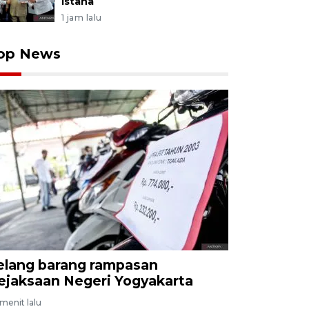
Istana
1 jam lalu
op News
elang barang rampasan
ejaksaan Negeri Yogyakarta
menit lalu