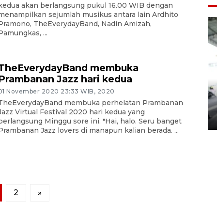
kedua akan berlangsung pukul 16.00 WIB dengan
menampilkan sejumlah musikus antara lain Ardhito
Pramono, TheEverydayBand, Nadin Amizah,
Pamungkas, ...
TheEverydayBand membuka
Prambanan Jazz hari kedua
Yogyakarta Gamelan Festival
01 November 2020 23:33 WIB, 2020
TheEverydayBand membuka perhelatan Prambanan
2026
Jazz Virtual Festival 2020 hari kedua yang
03 August 2026 12:31 WIB
berlangsung Minggu sore ini. "Hai, halo. Seru banget
Prambanan Jazz lovers di manapun kalian berada. ...
2
»