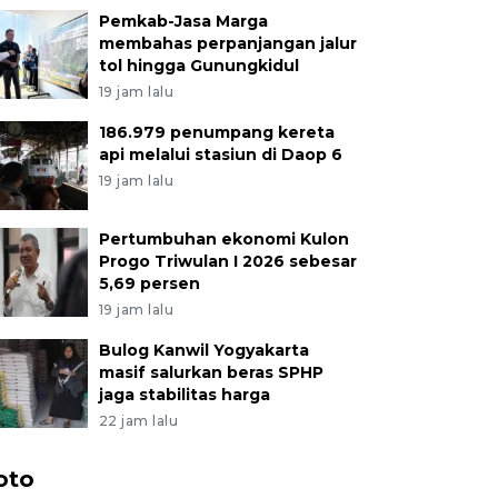
Pemkab-Jasa Marga
membahas perpanjangan jalur
tol hingga Gunungkidul
19 jam lalu
186.979 penumpang kereta
api melalui stasiun di Daop 6
19 jam lalu
Pertumbuhan ekonomi Kulon
Progo Triwulan I 2026 sebesar
5,69 persen
19 jam lalu
Bulog Kanwil Yogyakarta
masif salurkan beras SPHP
jaga stabilitas harga
22 jam lalu
oto