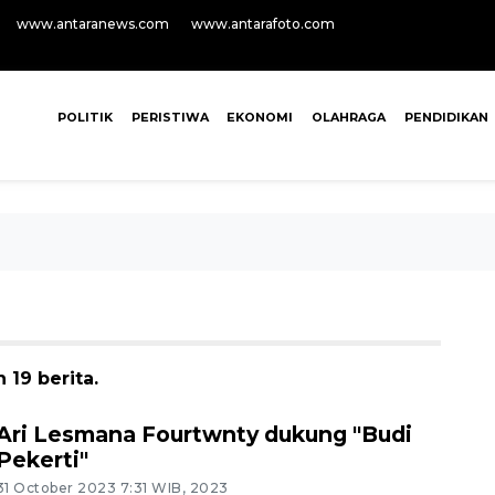
www.antaranews.com
www.antarafoto.com
POLITIK
PERISTIWA
EKONOMI
OLAHRAGA
PENDIDIKAN
19 berita.
Ari Lesmana Fourtwnty dukung "Budi
Pekerti"
31 October 2023 7:31 WIB, 2023