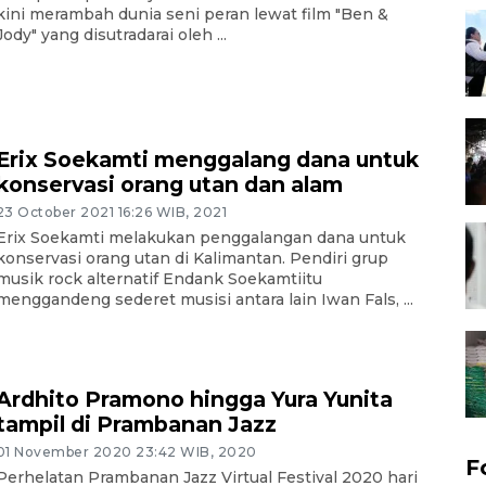
kini merambah dunia seni peran lewat film "Ben &
Jody" yang disutradarai oleh ...
Erix Soekamti menggalang dana untuk
konservasi orang utan dan alam
23 October 2021 16:26 WIB, 2021
Erix Soekamti melakukan penggalangan dana untuk
konservasi orang utan di Kalimantan. Pendiri grup
musik rock alternatif Endank Soekamtiitu
menggandeng sederet musisi antara lain Iwan Fals, ...
Ardhito Pramono hingga Yura Yunita
tampil di Prambanan Jazz
01 November 2020 23:42 WIB, 2020
F
Perhelatan Prambanan Jazz Virtual Festival 2020 hari