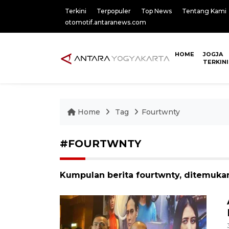
Terkini
Terpopuler
Top News
Tentang Kami
otomotif.antaranews.com
HOME
JOGJA
TERKINI
Home
Tag
Fourtwnty
#FOURTWNTY
Kumpulan berita fourtwnty, ditemukan 