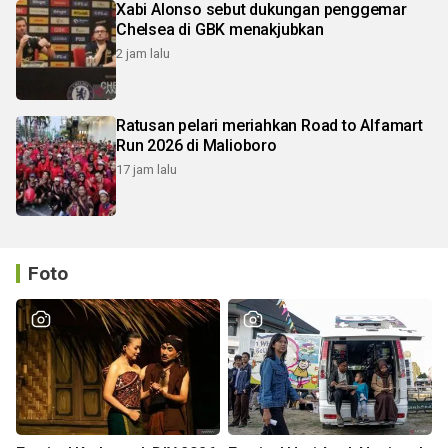
Xabi Alonso sebut dukungan penggemar
Chelsea di GBK menakjubkan
2 jam lalu
Ratusan pelari meriahkan Road to Alfamart
Run 2026 di Malioboro
17 jam lalu
Foto