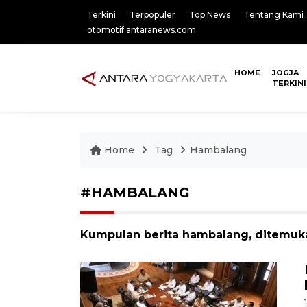
Terkini
Terpopuler
Top News
Tentang Kami
otomotif.antaranews.com
HOME
JOGJA
TERKINI
Home
Tag
Hambalang
#HAMBALANG
Kumpulan berita hambalang, ditemuka