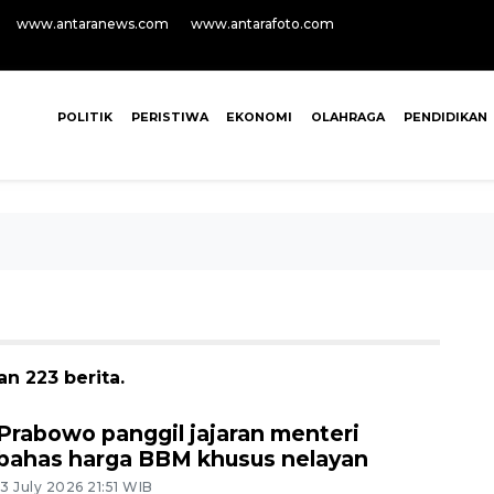
www.antaranews.com
www.antarafoto.com
POLITIK
PERISTIWA
EKONOMI
OLAHRAGA
PENDIDIKAN
n 223 berita.
Prabowo panggil jajaran menteri
bahas harga BBM khusus nelayan
13 July 2026 21:51 WIB