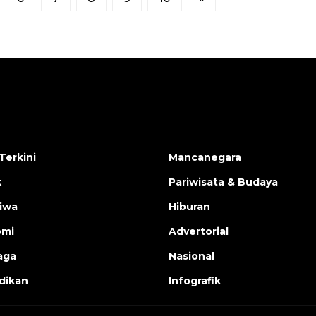
Terkini
Mancanegara
k
Pariwisata & Budaya
tiwa
Hiburan
omi
Advertorial
aga
Nasional
dikan
Infografik