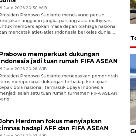
dunia
19 June 2026 20:30 WIB
Presiden Prabowo Subianto mendukung penuh
kebijakan anggaran jangka panjang atau multiyears
untuk mempersiapkan masa depan olahraga nasional
dan mencetak atlet-atlet Indonesia berkelas dunia. ...
T
Prabowo memperkuat dukungan
Indonesia jadi tuan rumah FIFA ASEAN
19 June 2026 20:28 WIB
Presiden Prabowo Subianto menegaskan pemerintah
terus memperkuat dukungan terhadap kemajuan
sepak bola nasional, termasuk upaya Indonesia
menjadi salah satu tuan rumah turnamen FIFA ASEAN
yang ...
John Herdman fokus menyiapkan
timnas hadapi AFF dan FIFA ASEAN
G
19 June 2026 20:27 WIB