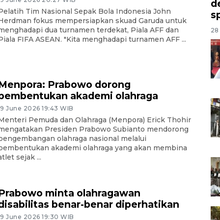
d
Pelatih Tim Nasional Sepak Bola Indonesia John
s
Herdman fokus mempersiapkan skuad Garuda untuk
menghadapi dua turnamen terdekat, Piala AFF dan
28 
Piala FIFA ASEAN. "Kita menghadapi turnamen AFF ...
Menpora: Prabowo dorong
pembentukan akademi olahraga
19 June 2026 19:43 WIB
Menteri Pemuda dan Olahraga (Menpora) Erick Thohir
mengatakan Presiden Prabowo Subianto mendorong
pengembangan olahraga nasional melalui
pembentukan akademi olahraga yang akan membina
atlet sejak ...
Prabowo minta olahragawan
disabilitas benar-benar diperhatikan
19 June 2026 19:30 WIB