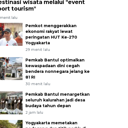
estinasi wisata melalui "event
port tourism"
menit lalu
Pemkot menggerakkan
ekonomi rakyat lewat
peringatan HUT Ke-270
Yogyakarta
29 menit lalu
Pemkab Bantul optimalkan
kewaspadaan dini cegah
bendera nonnegara jelang ke
81 RI
30 menit lalu
Pemkab Bantul menargetkan
seluruh kalurahan jadi desa
budaya tahun depan
2 jam lalu
Yogyakarta memetakan