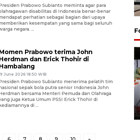
Presiden Prabowo Subianto meminta agar para
olahragawan disabilitas di Indonesia benar-benar
mendapat perhatian sebagai bagian dari upaya
memberikan kesempatan yang sama bagi seluruh
warga negara. ...
F
Momen Prabowo terima John
Herdman dan Erick Thohir di
Hambalang
19 June 2026 18:50 WIB
Presiden Prabowo Subianto menerima pelatih tim
nasional sepak bola putra senior Indonesia John
Herdman bersama Menteri Pemuda dan Olahraga
Pameran seni rupa karya
yang juga Ketua Umum PSSI Erick Thohir di
seniman neurodivergen
kediamannya di ...
03 August 2026 13:03 WIB
6
7
8
9
10
»