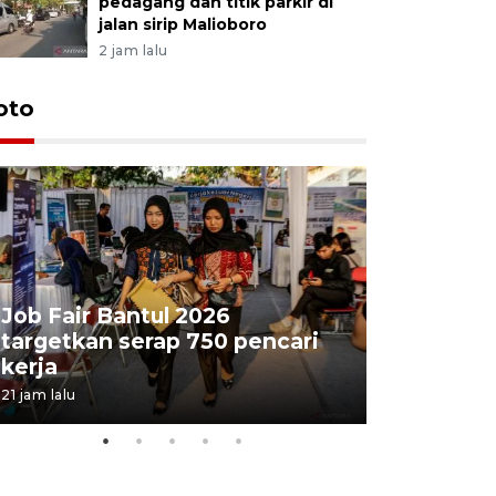
pedagang dan titik parkir di
jalan sirip Malioboro
2 jam lalu
oto
Job Fair Bantul 2026
targetkan serap 750 pencari
Lelang b
kerja
Kejaksaa
21 jam lalu
06 August 202