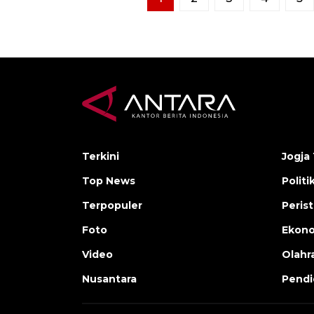
Terkini
Jogja 
Top News
Politi
Terpopuler
Peris
Foto
Ekon
Video
Olahr
Nusantara
Pendi