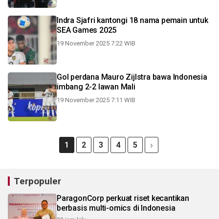
Indra Sjafri kantongi 18 nama pemain untuk
SEA Games 2025
19 November 2025 7:22 WIB
Gol perdana Mauro Zijlstra bawa Indonesia
imbang 2-2 lawan Mali
19 November 2025 7:11 WIB
1
2
3
4
5
Terpopuler
ParagonCorp perkuat riset kecantikan
berbasis multi-omics di Indonesia