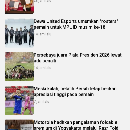
23 jam lalu
Dewa United Esports umumkan "rosters"
pemain untuk MPL ID musim ke-18
14 jam lalu
Persebaya juara Piala Presiden 2026 lewat
adu penalti
14 jam lalu
Meski kalah, pelatih Persib tetap berikan
apresiasi tinggi pada pemain
7 jam lalu
Motorola hadirkan pengalaman foldable
premium di Yogyakarta melalui Razr Fold