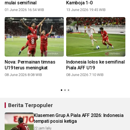
mulai semifinal
Kamboja 1-0
01 June 2026 16:54 WIB
13 June 2026 19:45 WIB
Nova: Permainan timnas
Indonesia lolos ke semifinal
U19 terus meningkat
Piala AFF U19
4
08 June 2026 8:08 WIB
08 June 2026 7:10 WIB
Berita Terpopuler
Klasemen Grup A Piala AFF 2026: Indonesia
tempati posisi ketiga
22 jam lalu