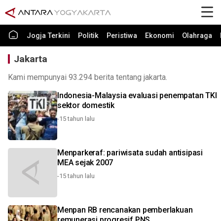
Jogja Terkini
Politik
Peristiwa
Ekonomi
Olahraga
Jakarta
Kami mempunyai 93.294 berita tentang jakarta.
Indonesia-Malaysia evaluasi penempatan TKI
sektor domestik
-15 tahun lalu
Menparkeraf: pariwisata sudah antisipasi
MEA sejak 2007
-15 tahun lalu
Menpan RB rencanakan pemberlakuan
remunerasi progresif PNS