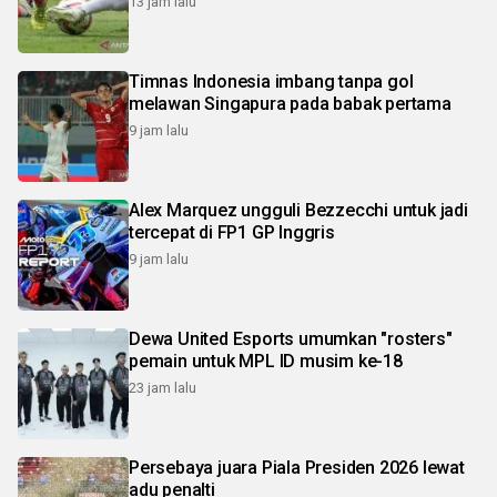
13 jam lalu
Timnas Indonesia imbang tanpa gol
melawan Singapura pada babak pertama
9 jam lalu
Alex Marquez ungguli Bezzecchi untuk jadi
tercepat di FP1 GP Inggris
9 jam lalu
Dewa United Esports umumkan "rosters"
pemain untuk MPL ID musim ke-18
23 jam lalu
Persebaya juara Piala Presiden 2026 lewat
adu penalti