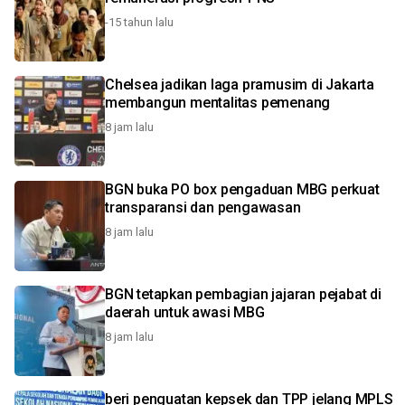
-15 tahun lalu
Chelsea jadikan laga pramusim di Jakarta
membangun mentalitas pemenang
8 jam lalu
BGN buka PO box pengaduan MBG perkuat
transparansi dan pengawasan
8 jam lalu
BGN tetapkan pembagian jajaran pejabat di
daerah untuk awasi MBG
8 jam lalu
beri penguatan kepsek dan TPP jelang MPLS