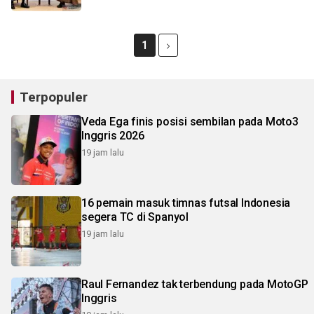
1
Terpopuler
Veda Ega finis posisi sembilan pada Moto3
Inggris 2026
19 jam lalu
16 pemain masuk timnas futsal Indonesia
segera TC di Spanyol
19 jam lalu
Raul Fernandez tak terbendung pada MotoGP
Inggris