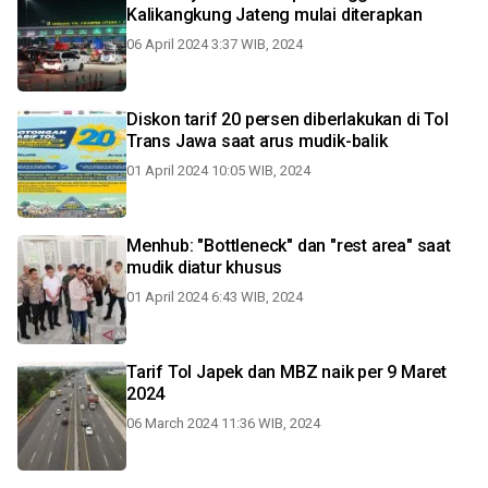
Kalikangkung Jateng mulai diterapkan
06 April 2024 3:37 WIB, 2024
Diskon tarif 20 persen diberlakukan di Tol
Trans Jawa saat arus mudik-balik
01 April 2024 10:05 WIB, 2024
Menhub: "Bottleneck" dan "rest area" saat
mudik diatur khusus
01 April 2024 6:43 WIB, 2024
Tarif Tol Japek dan MBZ naik per 9 Maret
2024
06 March 2024 11:36 WIB, 2024