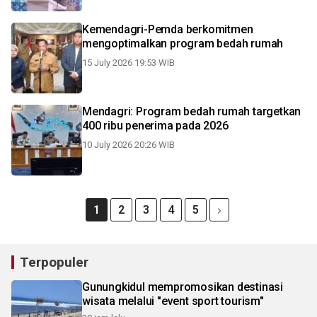
Kemendagri-Pemda berkomitmen
mengoptimalkan program bedah rumah
15 July 2026 19:53 WIB
Mendagri: Program bedah rumah targetkan
400 ribu penerima pada 2026
10 July 2026 20:26 WIB
1
2
3
4
5
Terpopuler
Gunungkidul mempromosikan destinasi
wisata melalui "event sport tourism"