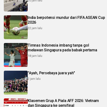
20 jam lalu
India berpotensi mundur dari FIFA ASEAN Cup
2026
22 jam lalu
Timnas Indonesia imbang tanpa gol
melawan Singapura pada babak pertama
18 jam lalu
"Ayah, Persebaya juara yah"
2 jam lalu
Klasemen Grup A Piala AFF 2026: Vietnam
dan Singapura ke semifinal