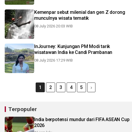
Kemenpar sebut milenial dan gen Z dorong
munculnya wisata tematik
08 July 2026 20:03 WIB
InJourney: Kunjungan PM Modi tarik
wisatawan India ke Candi Prambanan
08 July 2026 17:29 WIB
1
2
3
4
5
Terpopuler
India berpotensi mundur dari FIFA ASEAN Cup
2026