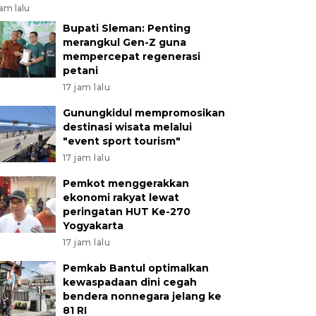
jam lalu
Bupati Sleman: Penting
merangkul Gen-Z guna
mempercepat regenerasi
petani
17 jam lalu
Gunungkidul mempromosikan
destinasi wisata melalui
"event sport tourism"
17 jam lalu
Pemkot menggerakkan
ekonomi rakyat lewat
peringatan HUT Ke-270
Yogyakarta
17 jam lalu
Pemkab Bantul optimalkan
kewaspadaan dini cegah
bendera nonnegara jelang ke
81 RI