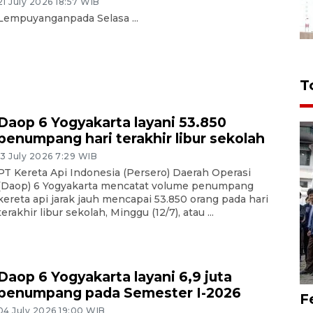
21 July 2026 18:57 WIB
Lempuyanganpada Selasa ...
T
Daop 6 Yogyakarta layani 53.850
penumpang hari terakhir libur sekolah
13 July 2026 7:29 WIB
PT Kereta Api Indonesia (Persero) Daerah Operasi
(Daop) 6 Yogyakarta mencatat volume penumpang
kereta api jarak jauh mencapai 53.850 orang pada hari
terakhir libur sekolah, Minggu (12/7), atau ...
Daop 6 Yogyakarta layani 6,9 juta
penumpang pada Semester I-2026
F
04 July 2026 19:00 WIB