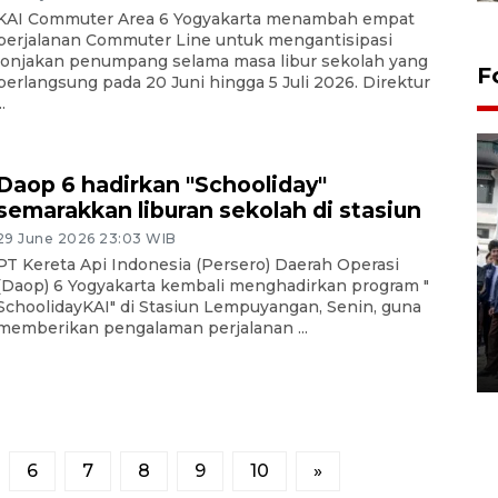
KAI Commuter Area 6 Yogyakarta menambah empat
perjalanan Commuter Line untuk mengantisipasi
lonjakan penumpang selama masa libur sekolah yang
F
berlangsung pada 20 Juni hingga 5 Juli 2026. Direktur
..
Daop 6 hadirkan "Schooliday"
semarakkan liburan sekolah di stasiun
29 June 2026 23:03 WIB
PT Kereta Api Indonesia (Persero) Daerah Operasi
BPJS Kesehatan Yogyakarta
(Daop) 6 Yogyakarta kembali menghadirkan program "
perkuat sinergi dengan
SchoolidayKAI" di Stasiun Lempuyangan, Senin, guna
memberikan pengalaman perjalanan ...
ANTARA Biro DIY
03 August 2026 17:24 WIB
6
7
8
9
10
»