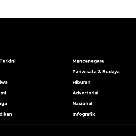
Terkini
Mancanegara
k
Pariwisata & Budaya
tiwa
Hiburan
omi
Advertorial
aga
Nasional
dikan
Infografik