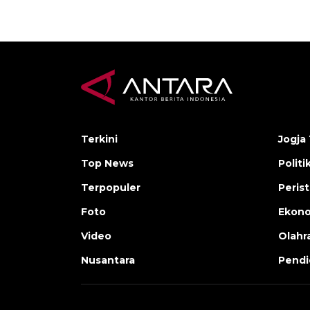
Terkini
Jogja 
Top News
Politi
Terpopuler
Peris
Foto
Ekon
Video
Olahr
Nusantara
Pendi