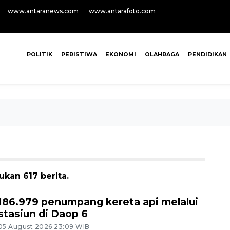
www.antaranews.com
www.antarafoto.com
POLITIK
PERISTIWA
EKONOMI
OLAHRAGA
PENDIDIKAN
kan 617 berita.
186.979 penumpang kereta api melalui
stasiun di Daop 6
05 August 2026 23:09 WIB