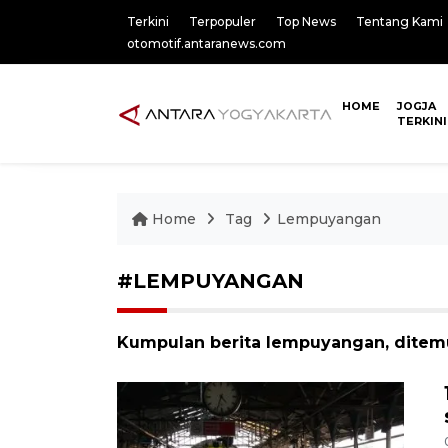
Terkini
Terpopuler
Top News
Tentang Kami
otomotif.antaranews.com
HOME
JOGJA
TERKINI
Home
Tag
Lempuyangan
#LEMPUYANGAN
Kumpulan berita lempuyangan, ditemu