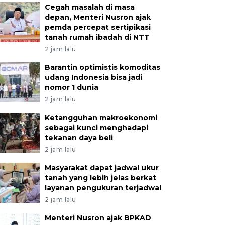
Cegah masalah di masa
depan, Menteri Nusron ajak
pemda percepat sertipikasi
tanah rumah ibadah di NTT
2 jam lalu
Barantin optimistis komoditas
udang Indonesia bisa jadi
nomor 1 dunia
2 jam lalu
Ketangguhan makroekonomi
sebagai kunci menghadapi
tekanan daya beli
2 jam lalu
Masyarakat dapat jadwal ukur
tanah yang lebih jelas berkat
layanan pengukuran terjadwal
2 jam lalu
Menteri Nusron ajak BPKAD