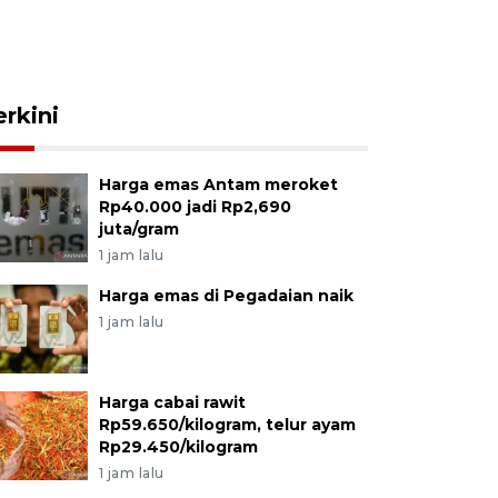
erkini
Harga emas Antam meroket
Rp40.000 jadi Rp2,690
juta/gram
1 jam lalu
Harga emas di Pegadaian naik
1 jam lalu
Harga cabai rawit
Rp59.650/kilogram, telur ayam
Rp29.450/kilogram
1 jam lalu