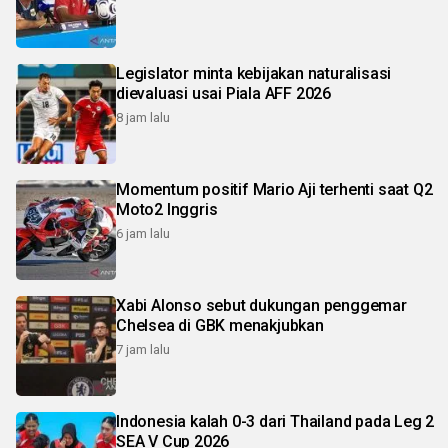
Legislator minta kebijakan naturalisasi
dievaluasi usai Piala AFF 2026
8 jam lalu
Momentum positif Mario Aji terhenti saat Q2
Moto2 Inggris
6 jam lalu
Xabi Alonso sebut dukungan penggemar
Chelsea di GBK menakjubkan
7 jam lalu
Indonesia kalah 0-3 dari Thailand pada Leg 2
SEA V Cup 2026