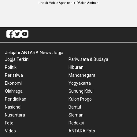
Unduh Mobile Apps untuk iOS dan Android
Jelajahi ANTARA News Jogja
Jogja Terkini
Pariwisata & Budaya
Politik
Hiburan
Peristiwa
Mancanegara
Ekonomi
Yogyakarta
Olahraga
Gunung Kidul
Pendidikan
Kulon Progo
Nasional
Bantul
Nusantara
Sleman
Foto
Redaksi
Video
ANTARA Foto