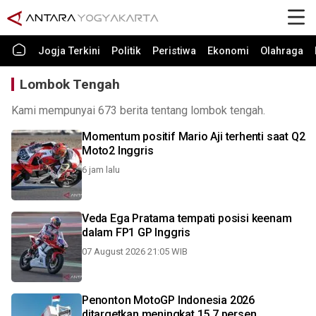
Jogja Terkini
Politik
Peristiwa
Ekonomi
Olahraga
Lombok Tengah
Kami mempunyai 673 berita tentang lombok tengah.
Momentum positif Mario Aji terhenti saat Q2
Moto2 Inggris
6 jam lalu
Veda Ega Pratama tempati posisi keenam
dalam FP1 GP Inggris
07 August 2026 21:05 WIB
Penonton MotoGP Indonesia 2026
ditargetkan meningkat 15,7 persen