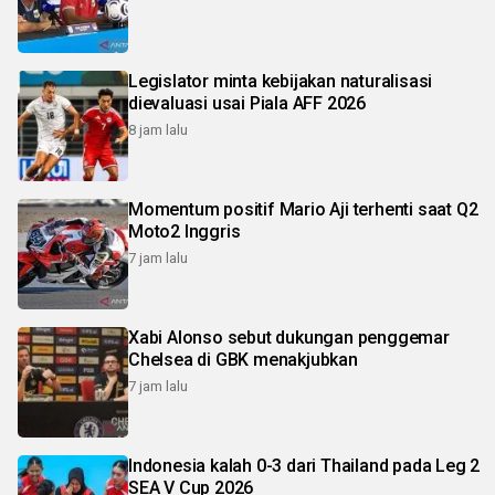
Legislator minta kebijakan naturalisasi
dievaluasi usai Piala AFF 2026
8 jam lalu
Momentum positif Mario Aji terhenti saat Q2
Moto2 Inggris
7 jam lalu
Xabi Alonso sebut dukungan penggemar
Chelsea di GBK menakjubkan
7 jam lalu
Indonesia kalah 0-3 dari Thailand pada Leg 2
SEA V Cup 2026