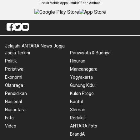
Unduh Mobile Apps untuk iOS dan Android
Jelajahi ANTARA News Jogja
Jogja Terkini
Pariwisata & Budaya
Politik
Hiburan
Peristiwa
Mancanegara
Ekonomi
Yogyakarta
Olahraga
Gunung Kidul
Pendidikan
Kulon Progo
Nasional
Bantul
Nusantara
Sleman
Foto
Redaksi
Video
ANTARA Foto
BrandA