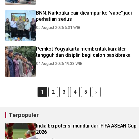
BNN: Narkotika cair dicampur ke "vape" jadi
perhatian serius
05 August 2026 5:31 WIB
Pemkot Yogyakarta membentuk karakter
tangguh dan disiplin bagi calon paskibraka
04 August 2026 19:33 WIB
1
2
3
4
5
Terpopuler
India berpotensi mundur dari FIFA ASEAN Cup
2026