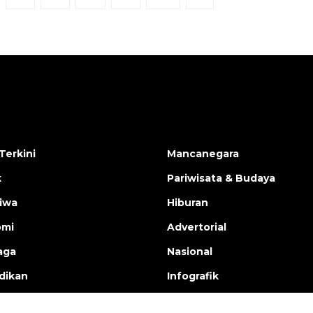
Terkini
Mancanegara
k
Pariwisata & Budaya
tiwa
Hiburan
omi
Advertorial
aga
Nasional
dikan
Infografik