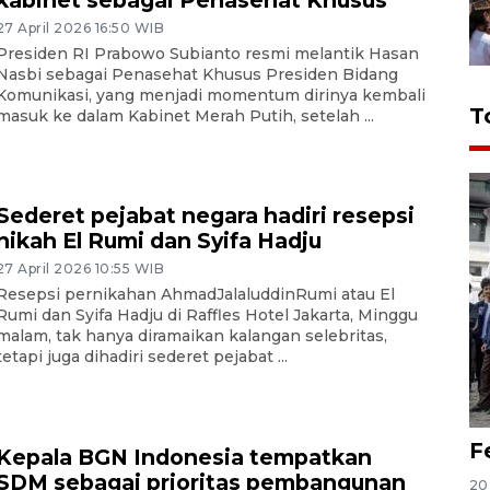
27 April 2026 16:50 WIB
Presiden RI Prabowo Subianto resmi melantik Hasan
Nasbi sebagai Penasehat Khusus Presiden Bidang
Komunikasi, yang menjadi momentum dirinya kembali
T
masuk ke dalam Kabinet Merah Putih, setelah ...
Sederet pejabat negara hadiri resepsi
nikah El Rumi dan Syifa Hadju
27 April 2026 10:55 WIB
Resepsi pernikahan AhmadJalaluddinRumi atau El
Rumi dan Syifa Hadju di Raffles Hotel Jakarta, Minggu
malam, tak hanya diramaikan kalangan selebritas,
tetapi juga dihadiri sederet pejabat ...
F
Kepala BGN Indonesia tempatkan
SDM sebagai prioritas pembangunan
20 