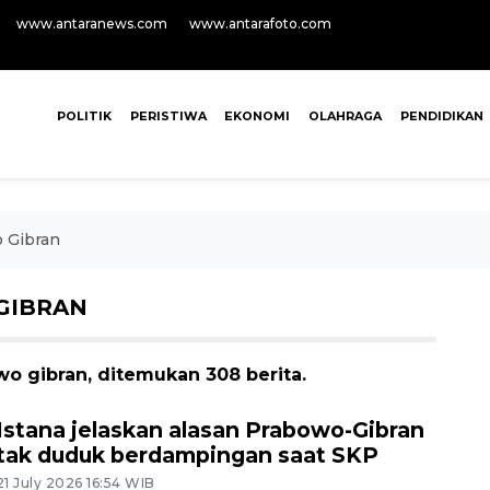
www.antaranews.com
www.antarafoto.com
POLITIK
PERISTIWA
EKONOMI
OLAHRAGA
PENDIDIKAN
 Gibran
GIBRAN
o gibran, ditemukan 308 berita.
Istana jelaskan alasan Prabowo-Gibran
tak duduk berdampingan saat SKP
21 July 2026 16:54 WIB