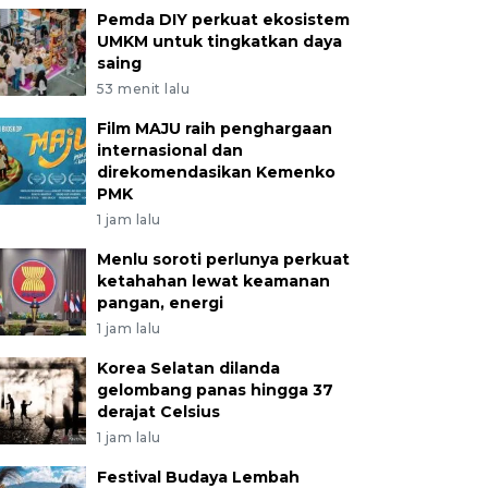
Pemda DIY perkuat ekosistem
UMKM untuk tingkatkan daya
saing
53 menit lalu
Film MAJU raih penghargaan
internasional dan
direkomendasikan Kemenko
PMK
1 jam lalu
Menlu soroti perlunya perkuat
ketahahan lewat keamanan
pangan, energi
1 jam lalu
Korea Selatan dilanda
gelombang panas hingga 37
derajat Celsius
1 jam lalu
Festival Budaya Lembah