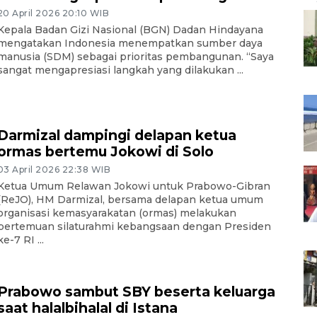
20 April 2026 20:10 WIB
Kepala Badan Gizi Nasional (BGN) Dadan Hindayana
mengatakan Indonesia menempatkan sumber daya
manusia (SDM) sebagai prioritas pembangunan. “Saya
sangat mengapresiasi langkah yang dilakukan ...
Darmizal dampingi delapan ketua
ormas bertemu Jokowi di Solo
03 April 2026 22:38 WIB
Ketua Umum Relawan Jokowi untuk Prabowo-Gibran
(ReJO), HM Darmizal, bersama delapan ketua umum
organisasi kemasyarakatan (ormas) melakukan
pertemuan silaturahmi kebangsaan dengan Presiden
ke-7 RI ...
Prabowo sambut SBY beserta keluarga
saat halalbihalal di Istana