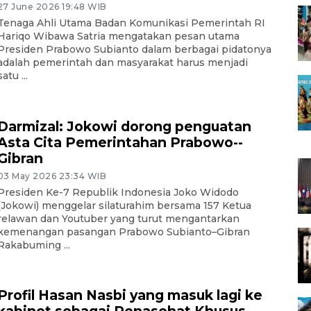
27 June 2026 19:48 WIB
Tenaga Ahli Utama Badan Komunikasi Pemerintah RI
Hariqo Wibawa Satria mengatakan pesan utama
Presiden Prabowo Subianto dalam berbagai pidatonya
adalah pemerintah dan masyarakat harus menjadi
satu ...
Darmizal: Jokowi dorong penguatan
Asta Cita Pemerintahan Prabowo--
Gibran
03 May 2026 23:34 WIB
Presiden Ke-7 Republik Indonesia Joko Widodo
(Jokowi) menggelar silaturahim bersama 157 Ketua
relawan dan Youtuber yang turut mengantarkan
kemenangan pasangan Prabowo Subianto–Gibran
Rakabuming ...
Profil Hasan Nasbi yang masuk lagi ke
kabinet sebagai Penasehat Khusus