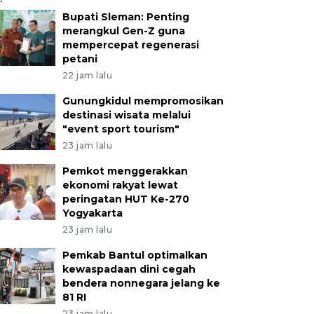
Bupati Sleman: Penting
merangkul Gen-Z guna
mempercepat regenerasi
petani
22 jam lalu
Gunungkidul mempromosikan
destinasi wisata melalui
"event sport tourism"
23 jam lalu
Pemkot menggerakkan
ekonomi rakyat lewat
peringatan HUT Ke-270
Yogyakarta
23 jam lalu
Pemkab Bantul optimalkan
kewaspadaan dini cegah
bendera nonnegara jelang ke
81 RI
23 jam lalu