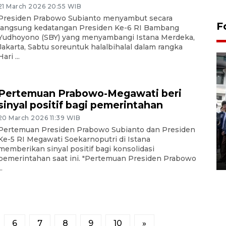
21 March 2026 20:55 WIB
Presiden Prabowo Subianto menyambut secara
F
langsung kedatangan Presiden Ke-6 RI Bambang
Yudhoyono (SBY) yang menyambangi Istana Merdeka,
Jakarta, Sabtu soreuntuk halalbihalal dalam rangka
Hari ...
Pertemuan Prabowo-Megawati beri
sinyal positif bagi pemerintahan
20 March 2026 11:39 WIB
BPJS Kesehatan Yogyakarta
Pertemuan Presiden Prabowo Subianto dan Presiden
perkuat sinergi dengan
Ke-5 RI Megawati Soekarnoputri di Istana
ANTARA Biro DIY
memberikan sinyal positif bagi konsolidasi
03 August 2026 17:24 WIB
pemerintahan saat ini. "Pertemuan Presiden Prabowo
..
6
7
8
9
10
»