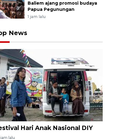
Baliem ajang promosi budaya
Papua Pegunungan
1 jam lalu
op News
estival Hari Anak Nasional DIY
jam lalu