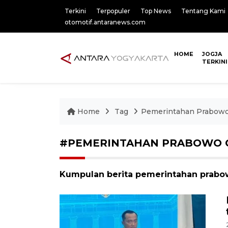
Terkini
Terpopuler
Top News
Tentang Kami
otomotif.antaranews.com
HOME
JOGJA
TERKINI
Home
Tag
Pemerintahan Prabowo
#PEMERINTAHAN PRABOWO 
Kumpulan berita pemerintahan prabow