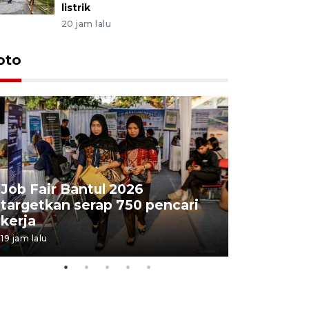
listrik
20 jam lalu
oto
Job Fair Bantul 2026
targetkan serap 750 pencari
Lelang b
kerja
Kejaksaa
19 jam lalu
23 jam lalu