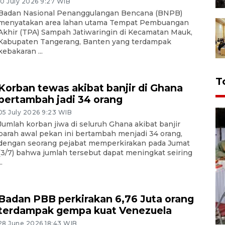
10 July 2026 9:27 WIB
Badan Nasional Penanggulangan Bencana (BNPB)
menyatakan area lahan utama Tempat Pembuangan
Akhir (TPA) Sampah Jatiwaringin di Kecamatan Mauk,
Kabupaten Tangerang, Banten yang terdampak
kebakaran ...
T
Korban tewas akibat banjir di Ghana
bertambah jadi 34 orang
05 July 2026 9:23 WIB
Jumlah korban jiwa di seluruh Ghana akibat banjir
parah awal pekan ini bertambah menjadi 34 orang,
dengan seorang pejabat memperkirakan pada Jumat
(3/7) bahwa jumlah tersebut dapat meningkat seiring
..
Badan PBB perkirakan 6,76 Juta orang
terdampak gempa kuat Venezuela
28 June 2026 18:43 WIB