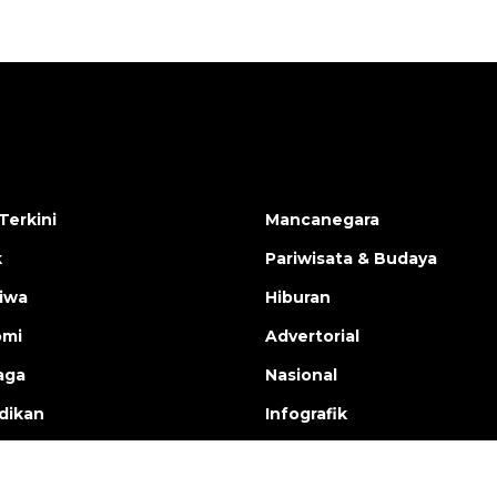
Terkini
Mancanegara
k
Pariwisata & Budaya
tiwa
Hiburan
omi
Advertorial
aga
Nasional
dikan
Infografik