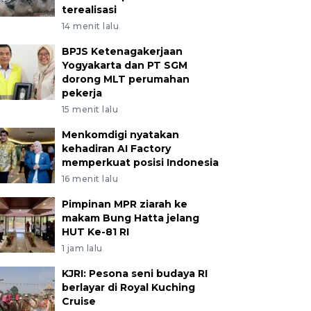
terealisasi
14 menit lalu
BPJS Ketenagakerjaan
Yogyakarta dan PT SGM
dorong MLT perumahan
pekerja
15 menit lalu
Menkomdigi nyatakan
kehadiran AI Factory
memperkuat posisi Indonesia
16 menit lalu
Pimpinan MPR ziarah ke
makam Bung Hatta jelang
HUT Ke-81 RI
1 jam lalu
KJRI: Pesona seni budaya RI
berlayar di Royal Kuching
Cruise