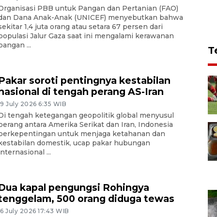
Organisasi PBB untuk Pangan dan Pertanian (FAO)
dan Dana Anak-Anak (UNICEF) menyebutkan bahwa
sekitar 1,4 juta orang atau setara 67 persen dari
populasi Jalur Gaza saat ini mengalami kerawanan
pangan ...
T
Pakar soroti pentingnya kestabilan
nasional di tengah perang AS-Iran
19 July 2026 6:35 WIB
Di tengah ketegangan geopolitik global menyusul
perang antara Amerika Serikat dan Iran, Indonesia
berkepentingan untuk menjaga ketahanan dan
kestabilan domestik, ucap pakar hubungan
internasional ...
Dua kapal pengungsi Rohingya
tenggelam, 500 orang diduga tewas
16 July 2026 17:43 WIB