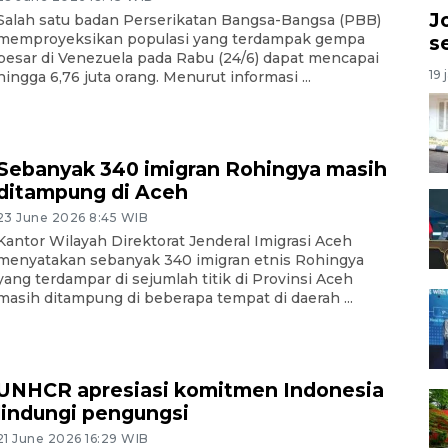
J
Salah satu badan Perserikatan Bangsa-Bangsa (PBB)
memproyeksikan populasi yang terdampak gempa
s
besar di Venezuela pada Rabu (24/6) dapat mencapai
19 
hingga 6,76 juta orang. Menurut informasi ...
Sebanyak 340 imigran Rohingya masih
ditampung di Aceh
23 June 2026 8:45 WIB
Kantor Wilayah Direktorat Jenderal Imigrasi Aceh
menyatakan sebanyak 340 imigran etnis Rohingya
yang terdampar di sejumlah titik di Provinsi Aceh
masih ditampung di beberapa tempat di daerah ...
UNHCR apresiasi komitmen Indonesia
lindungi pengungsi
21 June 2026 16:29 WIB