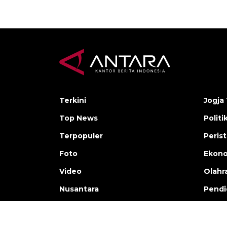
Terkini
Jogja 
Top News
Politi
Terpopuler
Peris
Foto
Ekon
Video
Olahr
Nusantara
Pendi