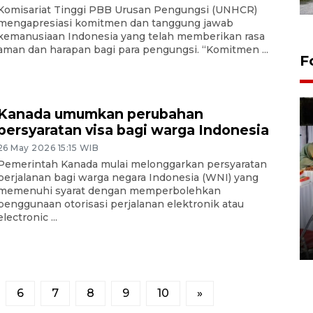
Komisariat Tinggi PBB Urusan Pengungsi (UNHCR)
mengapresiasi komitmen dan tanggung jawab
kemanusiaan Indonesia yang telah memberikan rasa
aman dan harapan bagi para pengungsi. “Komitmen ...
F
Kanada umumkan perubahan
persyaratan visa bagi warga Indonesia
26 May 2026 15:15 WIB
Pemerintah Kanada mulai melonggarkan persyaratan
perjalanan bagi warga negara Indonesia (WNI) yang
memenuhi syarat dengan memperbolehkan
penggunaan otorisasi perjalanan elektronik atau
Pameran seni rupa karya
electronic ...
seniman neurodivergen
03 August 2026 13:03 WIB
6
7
8
9
10
»