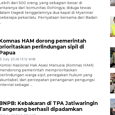
Lebih dari 500 orang, yang sebagian besar di
antaranya dari komunitas Rohingya, diduga tewas
dalam tragedi tenggelamnya dua kapal di Myanmar
beberapa pekanlalu. Pernyataan bersama dari Badan
..
Komnas HAM dorong pemerintah
prioritaskan perlindungan sipil di
Papua
15 July 2026 13:12 WIB
Komisi Nasional Hak Asasi Manusia (Komnas HAM)
mendorong pemerintah memprioritaskan
perlindungan warga sipil, penegakan hukum yang
akuntabel, dan percepatan penanganan pengungsi
internal sebagai ...
BNPB: Kebakaran di TPA Jatiwaringin
Tangerang berhasil dipadamkan