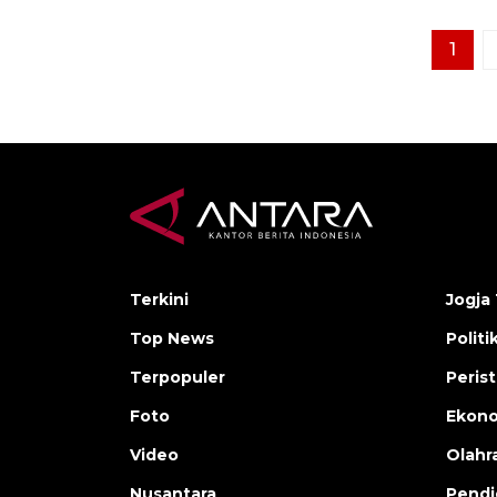
1
Terkini
Jogja 
Top News
Politi
Terpopuler
Peris
Foto
Ekon
Video
Olahr
Nusantara
Pendi