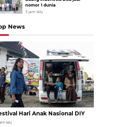
nomor 1 dunia
3 jam lalu
op News
estival Hari Anak Nasional DIY
jam lalu