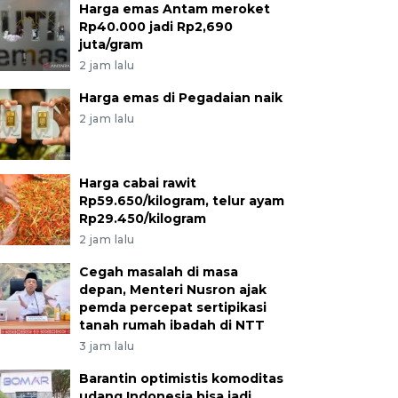
Harga emas Antam meroket
Rp40.000 jadi Rp2,690
juta/gram
2 jam lalu
Harga emas di Pegadaian naik
2 jam lalu
Harga cabai rawit
Rp59.650/kilogram, telur ayam
Rp29.450/kilogram
2 jam lalu
Cegah masalah di masa
depan, Menteri Nusron ajak
pemda percepat sertipikasi
tanah rumah ibadah di NTT
3 jam lalu
Barantin optimistis komoditas
udang Indonesia bisa jadi