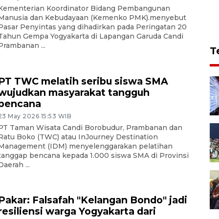
Kementerian Koordinator Bidang Pembangunan
Manusia dan Kebudayaan (Kemenko PMK).menyebut
Pasar Penyintas yang dihadirkan pada Peringatan 20
Tahun Gempa Yogyakarta di Lapangan Garuda Candi
Prambanan ...
T
PT TWC melatih seribu siswa SMA
wujudkan masyarakat tangguh
bencana
23 May 2026 15:53 WIB
PT Taman Wisata Candi Borobudur, Prambanan dan
Ratu Boko (TWC) atau InJourney Destination
Management (IDM) menyelenggarakan pelatihan
tanggap bencana kepada 1.000 siswa SMA di Provinsi
Daerah ...
Pakar: Falsafah "Kelangan Bondo" jadi
resiliensi warga Yogyakarta dari