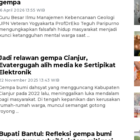
gempa
16 April 2026 13:55 WIB
Guru Besar Ilmu Manajemen Kebencanaan Geologi
UPN Veteran Yogyakarta ProfDrEko Teguh Paripurno
mengungkapkan falsafah hidup masyarakat menjadi
kunci ketangguhan mental warga saat ...
Jadi relawan gempa Cianjur,
Evatergugah alih media ke Sertipikat
Elektronik
22 November 2025 13:43 WIB
Gempa bumi dahsyat yang mengguncang Kabupaten
Cianjur pada 2022 lalu, meninggalkan luka mendalam
bagi masyarakat. Di tengah kepanikan dan kerusakan
rumah-rumah warga, muncul semangat gotong
royong ...
Bupati Bantul: Refleksi gempa bumi