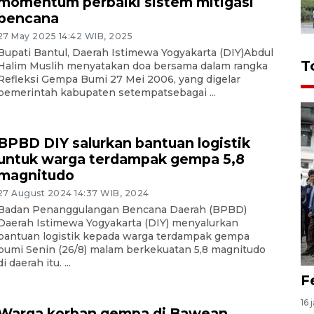
momentum perbaiki sistem mitigasi
bencana
27 May 2025 14:42 WIB, 2025
Bupati Bantul, Daerah Istimewa Yogyakarta (DIY)Abdul
T
Halim Muslih menyatakan doa bersama dalam rangka
Refleksi Gempa Bumi 27 Mei 2006, yang digelar
pemerintah kabupaten setempatsebagai ...
BPBD DIY salurkan bantuan logistik
untuk warga terdampak gempa 5,8
magnitudo
27 August 2024 14:37 WIB, 2024
Badan Penanggulangan Bencana Daerah (BPBD)
Daerah Istimewa Yogyakarta (DIY) menyalurkan
bantuan logistik kepada warga terdampak gempa
bumi Senin (26/8) malam berkekuatan 5,8 magnitudo
di daerah itu. ...
F
16 
Warga korban gempa di Bawean,