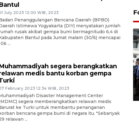
Bantul
F
01 July 2023 12:00 WIB, 2023
Badan Penanggulangan Bencana Daerah (BPBD)
Daerah Istimewa Yogyakarta (DIY) menyatakan jumlah
rumah rusak akibat gempa bumi bermagnitudo 6,4 di
Kabupaten Bantul pada Jumat malam (30/6) mencapai
106 ...
Muhammadiyah segera berangkatkan
BPJS Kesehatan Yogyakarta
relawan medis bantu korban gempa
perkuat sinergi dengan
Turki
ANTARA Biro DIY
07 February 2023 12:34 WIB, 2023
03 August 2026 17:24 WIB
Muhammadiyah Disaster Management Center
(MDMC) segera memberangkatkan relawan medis
darurat ke Turki untuk membantu penanganan
korban bencana gempa bumi di negara itu. "Sebanyak
29 relawan ...