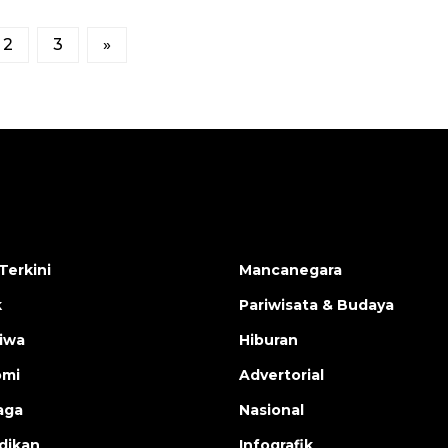
2
3
»
Terkini
Mancanegara
k
Pariwisata & Budaya
tiwa
Hiburan
omi
Advertorial
aga
Nasional
dikan
Infografik