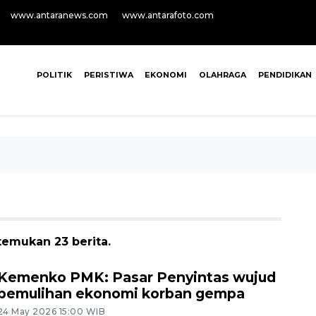
www.antaranews.com
www.antarafoto.com
POLITIK
PERISTIWA
EKONOMI
OLAHRAGA
PENDIDIKAN
temukan 23 berita.
Kemenko PMK: Pasar Penyintas wujud
pemulihan ekonomi korban gempa
24 May 2026 15:00 WIB