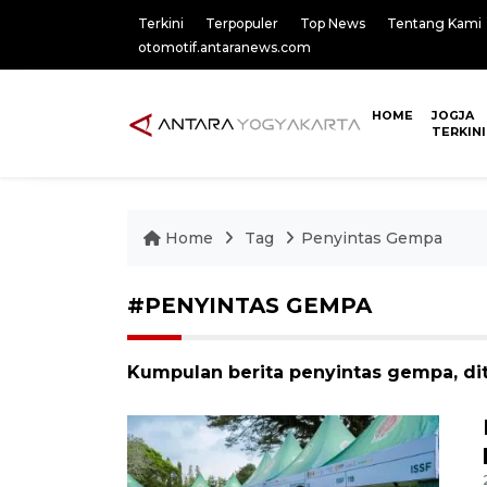
Terkini
Terpopuler
Top News
Tentang Kami
otomotif.antaranews.com
HOME
JOGJA
TERKINI
Home
Tag
Penyintas Gempa
#PENYINTAS GEMPA
Kumpulan berita penyintas gempa, di