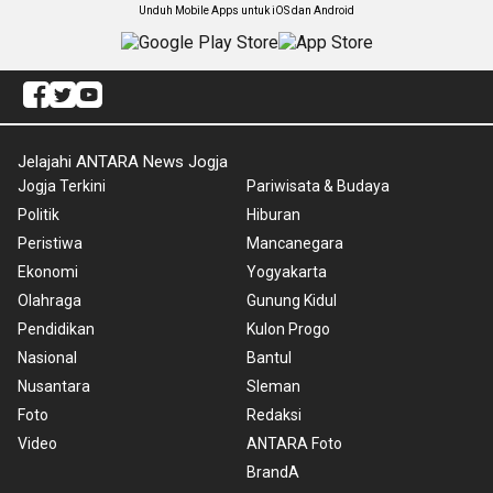
Unduh Mobile Apps untuk iOS dan Android
Jelajahi ANTARA News Jogja
Jogja Terkini
Pariwisata & Budaya
Politik
Hiburan
Peristiwa
Mancanegara
Ekonomi
Yogyakarta
Olahraga
Gunung Kidul
Pendidikan
Kulon Progo
Nasional
Bantul
Nusantara
Sleman
Foto
Redaksi
Video
ANTARA Foto
BrandA