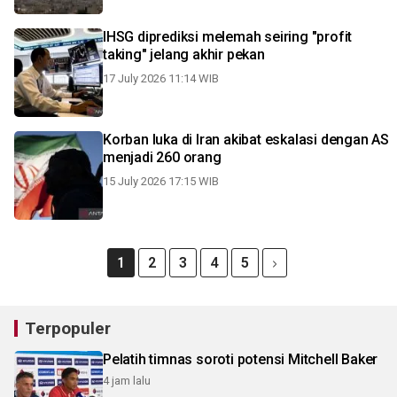
IHSG diprediksi melemah seiring "profit
taking" jelang akhir pekan
17 July 2026 11:14 WIB
Korban luka di Iran akibat eskalasi dengan AS
menjadi 260 orang
15 July 2026 17:15 WIB
1
2
3
4
5
Terpopuler
Pelatih timnas soroti potensi Mitchell Baker
4 jam lalu