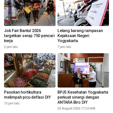
Job Fair Bantul 2026
Lelang barang rampasan
targetkan serap 750 pencari
Kejaksaan Negeri
kerja
Yogyakarta
2 jam lalu
7 jam lalu
Pasokan hortikultura
BPJS Kesehatan Yogyakarta
melimpah picu deflasi DIY
perkuat sinergi dengan
ANTARA Biro DIY
13 jam lalu
03 August 2026 17:24 WIB