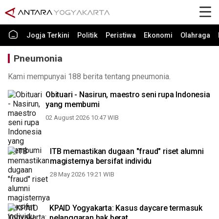
Jogja Terkini
Politik
Peristiwa
Ekonomi
Olahraga
Pneumonia
Kami mempunyai 188 berita tentang pneumonia.
Obituari - Nasirun, maestro seni rupa Indonesia
yang membumi
02 August 2026 10:47 WIB
ITB memastikan dugaan "fraud" riset alumni
magisternya bersifat individu
28 May 2026 19:21 WIB
KPAID Yogyakarta: Kasus daycare termasuk
pelanggaran hak berat