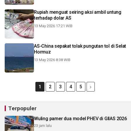
Rupiah menguat seiring aksi ambil untung
terhadap dolar AS
13 May 2026 17:21 WIB
AS-China sepakat tolak pungutan tol di Selat
Hormuz
13 May 2026 8:38 WIB
1
2
3
4
5
Terpopuler
Wuling pamer dua model PHEV di GIIAS 2026
23 jam lalu