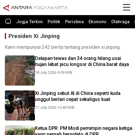
Jogja Terkini
Politik
Peristiwa
Ekonomi
Olahraga
Presiden Xi Jinping
Kami mempunyai 242 berita tentang presiden xi jinping.
Delapan tewas dan 34 orang hilang usai
hujan lebat picu longsor di China barat daya
18 July 2026 9:09 WIB
Xi Jinping sebut AI di China seperti kuda
unggul berlari cepat sekaligus kuat
17 July 2026 15:40 WIB
Ketua DPR: PM Modi pemimpin negara ketiga
yang pernah berpidato di DPR