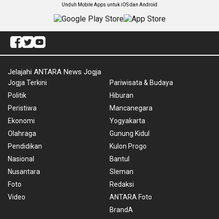
Unduh Mobile Apps untuk iOS dan Android
Jelajahi ANTARA News Jogja
Jogja Terkini
Pariwisata & Budaya
Politik
Hiburan
Peristiwa
Mancanegara
Ekonomi
Yogyakarta
Olahraga
Gunung Kidul
Pendidikan
Kulon Progo
Nasional
Bantul
Nusantara
Sleman
Foto
Redaksi
Video
ANTARA Foto
BrandA