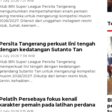
17 July 2026 7:31 WIB
Klub BRI Super League Persita Tangerang
mengumumkan mempertahankan enam pemain
asing mereka untuk mengarungi kompetisi musim
2026/2027. Dilansir dari unggahan instagram resmi
T
klub, Jumat, keenam ...
Persita Tangerang perkuat lini tengah
dengan kedatangan Sutanto Tan
14 July 2026 7:38 WIB
Klub BRI Super League Persita Tangerang
memperkuat lini tengah dengan kedatangan
gelandang Sutanto Tan untuk mengarungi kompetisi
musim 2026/2027. Dikutip dari laman resmi klub,
Senin, kehadiran ...
Pelatih Persebaya fokus kenali
B
karakter pemain pada latihan perdana
p
t
12 July 2026 11:15 WIB