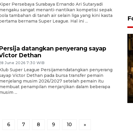
Kiper Persebaya Surabaya Ernando Ari Sutaryadi
mengaku sangat menanti-nantikan kompetisi sepak
bola tambahan di tanah air selain liga yang kini kasta
F
pertama bernama Super League. Hal ini ...
Persija datangkan penyerang sayap
Victor Dethan
28 June 2026 7:30 WIB
Klub Super League Persijamendatangkan penyerang
sayap Victor Dethan pada bursa transfer pemain
Pasokan hortikultura
menjelang musim 2026/2027 setelah pemain itu
membuat penampilan menjanjikan dalam beberapa
melimpah picu deflasi DIY
musim ...
06 August 2026 11:37 WIB
6
7
8
9
10
»