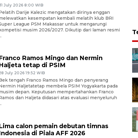
31 July 2026 8:00 WIB
Pelatih Darije Kalezic mengatakan dirinya enggan
melewatkan kesempatan kembali melatih klub BRI
Super League PSM Makassar untuk mengarungi
kompetisi musim 2026/2027. Dikutip dari laman resmi
T
..
Franco Ramos Mingo dan Nermin
Haljeta tetap di PSIM
28 July 2026 19:52 WIB
Bek tengah Franco Ramos Mingo dan penyerang
Nermin Haljetatetap membela PSIM Yogyakarta pada
musim depan. Keputusan mempertahankan Franco
Ramos dan Haljeta didasari atas evaluasi menyeluruh
..
Lima calon pemain debutan timnas
Indonesia di Piala AFF 2026