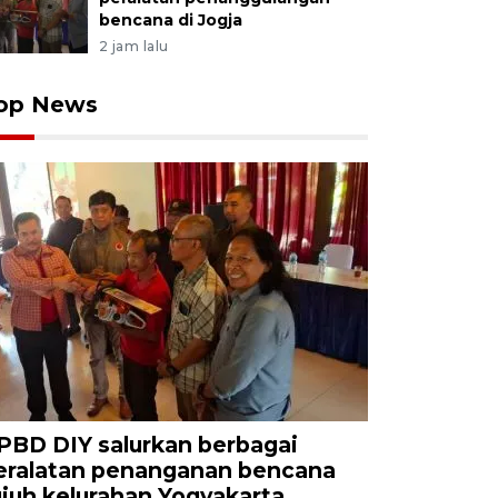
bencana di Jogja
2 jam lalu
op News
PBD DIY salurkan berbagai
eralatan penanganan bencana
ujuh kelurahan Yogyakarta