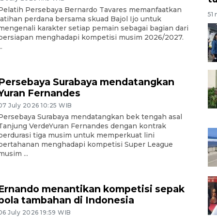
Pelatih Persebaya Bernardo Tavares memanfaatkan
51 
latihan perdana bersama skuad Bajol Ijo untuk
mengenali karakter setiap pemain sebagai bagian dari
persiapan menghadapi kompetisi musim 2026/2027.
..
Persebaya Surabaya mendatangkan
Yuran Fernandes
07 July 2026 10:25 WIB
Persebaya Surabaya mendatangkan bek tengah asal
Tanjung VerdeYuran Fernandes dengan kontrak
berdurasi tiga musim untuk memperkuat lini
pertahanan menghadapi kompetisi Super League
musim ...
Ernando menantikan kompetisi sepak
bola tambahan di Indonesia
06 July 2026 19:59 WIB