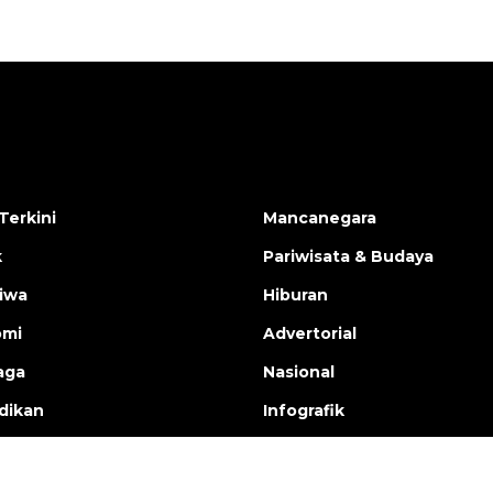
Terkini
Mancanegara
k
Pariwisata & Budaya
tiwa
Hiburan
omi
Advertorial
aga
Nasional
dikan
Infografik