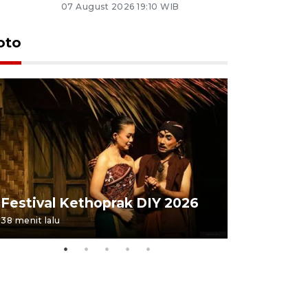
07 August 2026 19:10 WIB
oto
Festival 
Festival Kethoprak DIY 2026
DIY
38 menit lalu
22 jam lalu