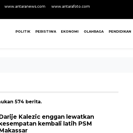
www.antaranews.com
www.antarafoto.com
POLITIK
PERISTIWA
EKONOMI
OLAHRAGA
PENDIDIKAN
ukan 574 berita.
Darije Kalezic enggan lewatkan
kesempatan kembali latih PSM
Makassar