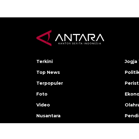
Terkini
Jogja 
Top News
Politi
Terpopuler
Peris
Foto
Ekon
Video
Olahr
Nusantara
Pendi