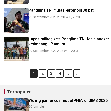
Panglima TNI mutasi-promosi 38 pati
29 September 2023 21:28 WIB, 2023
Lapas militer, kata Panglima TNI. lebih angker
ketimbang LP umum
09 September 2023 2:08 WIB, 2023
1
2
3
4
5
Terpopuler
Wuling pamer dua model PHEV di GIIAS 2026
20 jam lalu