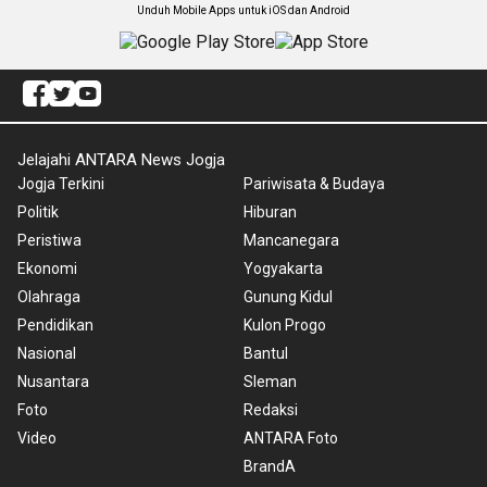
Unduh Mobile Apps untuk iOS dan Android
Jelajahi ANTARA News Jogja
Jogja Terkini
Pariwisata & Budaya
Politik
Hiburan
Peristiwa
Mancanegara
Ekonomi
Yogyakarta
Olahraga
Gunung Kidul
Pendidikan
Kulon Progo
Nasional
Bantul
Nusantara
Sleman
Foto
Redaksi
Video
ANTARA Foto
BrandA